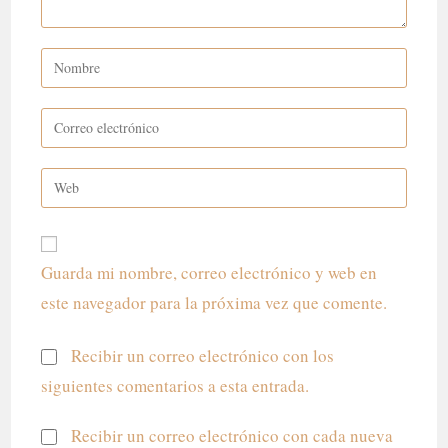
Introduce
tu
nombre
Introduce
o
tu
nombre
dirección
Introduce
de
de
la
usuario
correo
URL
para
electrónico
de
comentar
para
Guarda mi nombre, correo electrónico y web en
tu
comentar
este navegador para la próxima vez que comente.
web
(opcional)
Recibir un correo electrónico con los
siguientes comentarios a esta entrada.
Recibir un correo electrónico con cada nueva