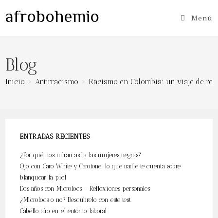
Ir
afrobohemio
al
Menú
contenido
Blog
Inicio
>
Antirracismo
>
Racismo en Colombia: un viaje de ref
ENTRADAS RECIENTES
¿Por qué nos miran así a las mujeres negras?
Ojo con Caro White y Carotone: lo que nadie te cuenta sobre
blanquear la piel
Dos años con Microlocs – Reflexiones personales
¿Microlocs o no? Descúbrelo con este test
Cabello afro en el entorno laboral