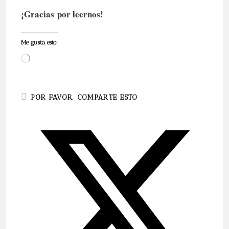
¡Gracias por leernos!
Me gusta esto:
Cargando...
COMPARTIR
POR FAVOR, COMPARTE ESTO
ESTE
CONTENIDO
Se
abre
en
una
nueva
ventana