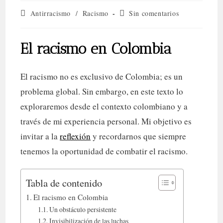
Categoría
Comentarios
Antirracismo
/
Racismo
Sin comentarios
de
de
la
la
entrada:
entrada:
El racismo en Colombia
El racismo no es exclusivo de Colombia; es un
problema global. Sin embargo, en este texto lo
exploraremos desde el contexto colombiano y a
través de mi experiencia personal. Mi objetivo es
invitar a la
reflexión
y recordarnos que siempre
tenemos la oportunidad de combatir el racismo.
Tabla de contenido
El racismo en Colombia
Un obstáculo persistente
Invisibilización de las luchas