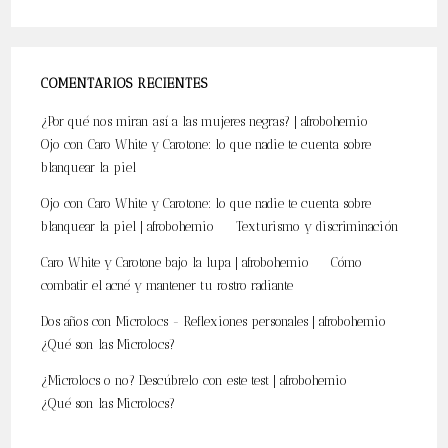
COMENTARIOS RECIENTES
¿Por qué nos miran así a las mujeres negras? | afrobohemio
en
Ojo con Caro White y Carotone: lo que nadie te cuenta sobre
blanquear la piel
Ojo con Caro White y Carotone: lo que nadie te cuenta sobre
blanquear la piel | afrobohemio
en
Texturismo y discriminación
Caro White y Carotone bajo la lupa | afrobohemio
en
Cómo
combatir el acné y mantener tu rostro radiante
Dos años con Microlocs - Reflexiones personales | afrobohemio
en
¿Qué son las Microlocs?
¿Microlocs o no? Descúbrelo con este test | afrobohemio
en
¿Qué son las Microlocs?