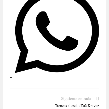
una
nueva
ventana
Siguiente entrada
Leer
más
Trenzas al estilo Zoë Kravitz
artículos