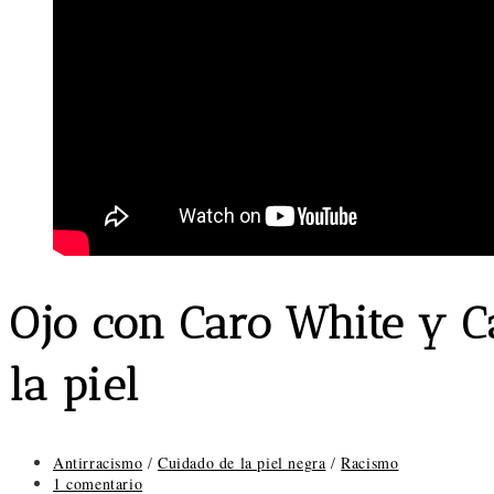
Ojo con Caro White y C
la piel
Categoría
Antirracismo
/
Cuidado de la piel negra
/
Racismo
de
Comentarios
1 comentario