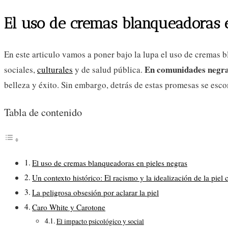
la
de
entrada:
la
El uso de cremas blanqueadoras e
entrada:
En este articulo vamos a poner bajo la lupa el uso de cremas 
En comunidades negra
sociales,
culturales
y de salud pública.
belleza y éxito. Sin embargo, detrás de estas promesas se esco
Tabla de contenido
El uso de cremas blanqueadoras en pieles negras
Un contexto histórico: El racismo y la idealización de la piel 
La peligrosa obsesión por aclarar la piel
Caro White y Carotone
El impacto psicológico y social