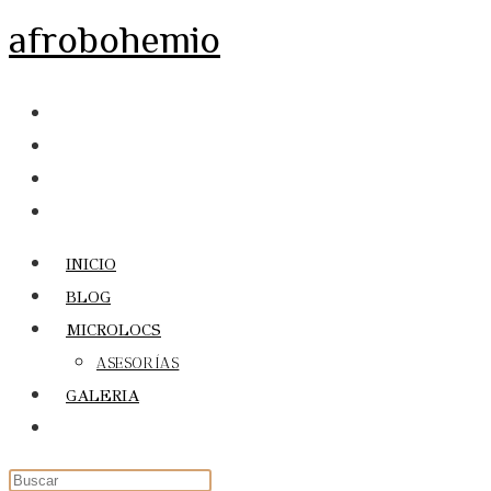
Ir
afrobohemio
al
contenido
INICIO
BLOG
MICROLOCS
ASESORÍAS
GALERIA
Alternar
búsqueda
de