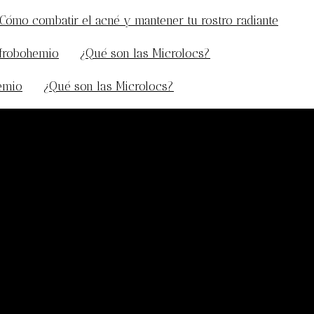
Cómo combatir el acné y mantener tu rostro radiante
afrobohemio
en
¿Qué son las Microlocs?
hemio
en
¿Qué son las Microlocs?