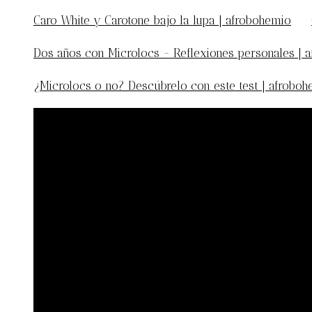
Caro White y Carotone bajo la lupa | afrobohemio
en
Dos años con Microlocs - Reflexiones personales | 
¿Microlocs o no? Descúbrelo con este test | afrobo