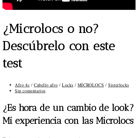
¿Microlocs o no?
Descúbrelo con este
test
Categoría
Afro 4c
/
Cabello afro
/
Locks
/
MICROLOCS
/
Sisterlocks
de
Comentarios
Sin comentarios
la
de
entrada:
la
¿Es hora de un cambio de look?
entrada:
Mi experiencia con las Microlocs