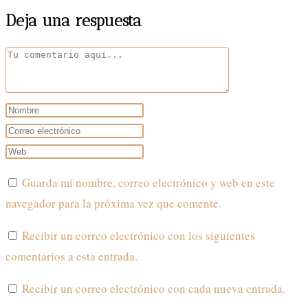
Deja una respuesta
Comentario
Introduce
tu
Introduce
nombre
tu
Introduce
o
dirección
la
Guarda mi nombre, correo electrónico y web en este
nombre
de
URL
navegador para la próxima vez que comente.
de
correo
de
usuario
electrónico
tu
Recibir un correo electrónico con los siguientes
para
para
web
comentarios a esta entrada.
comentar
comentar
(opcional)
Recibir un correo electrónico con cada nueva entrada.