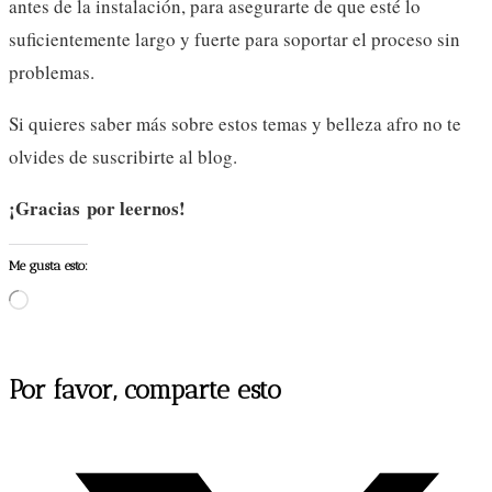
antes de la instalación, para asegurarte de que esté lo
suficientemente largo y fuerte para soportar el proceso sin
problemas.
Si quieres saber más sobre estos temas y belleza afro no te
olvides de suscribirte al blog.
¡Gracias por leernos!
Me gusta esto:
Cargando...
Compartir
Por favor, comparte esto
este
Se
contenido
abre