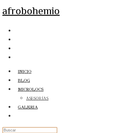
Ir
afrobohemio
al
contenido
INICIO
BLOG
MICROLOCS
ASESORÍAS
GALERIA
Alternar
búsqueda
de