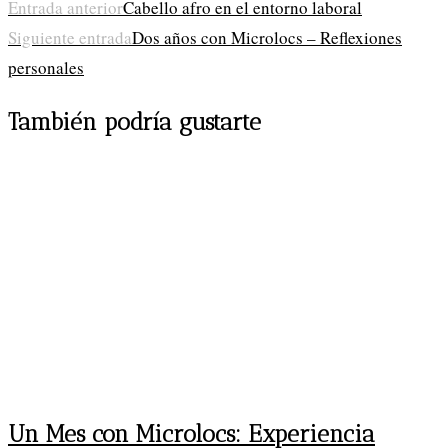
Leer
Entrada anterior
Cabello afro en el entorno laboral
Siguiente entrada
Dos años con Microlocs – Reflexiones
más
personales
artículos
También podría gustarte
Un Mes con Microlocs: Experiencia