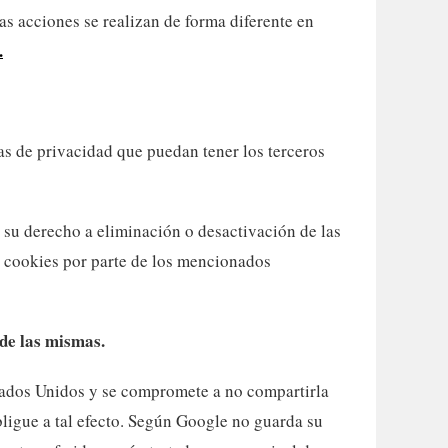
s acciones se realizan de forma diferente en
.
ES
MÁS INFORMACIÓN
n así a
Contacto
cas de privacidad que puedan tener los terceros
s?
Política de Cookies
e y
 su derecho a eliminación o desactivación de las
Privacidad
adie te
s cookies por parte de los mencionados
quear la
 de las mismas.
stados Unidos y se compromete a no compartirla
bligue a tal efecto. Según Google no guarda su