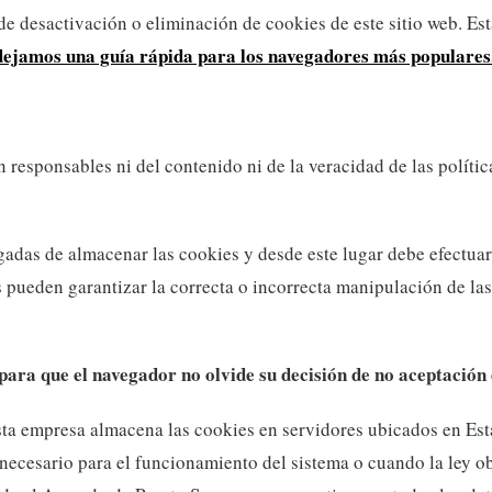
 desactivación o eliminación de cookies de este sitio web. Esta
 dejamos una guía rápida para los navegadores más populares
CATEGORIAS
ENTRADAS POPULAR
Afro 4c
¿Por qué nos mira
n responsables ni del contenido ni de la veracidad de las políti
Antirracismo
las mujeres negra
Cabello afro
Ojo con Caro Whit
idado de la piel negra
adas de almacenar las cookies y desde este lugar debe efectuar
Carotone: lo que n
Locks
s pueden garantizar la correcta o incorrecta manipulación de la
cuenta sobre blan
MICROLOCS
piel
Racismo
 para que el navegador no olvide su decisión de no aceptación
Sisterlocks
Tendencias
esta empresa almacena las cookies en servidores ubicados en E
Trenzas
a necesario para el funcionamiento del sistema o cuando la ley o