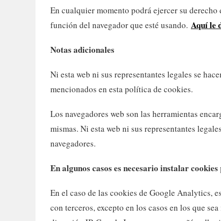
En cualquier momento podrá ejercer su derecho de
Aquí le
función del navegador que esté usando.
¡SUSCRÍBETE AL BLOG!
Notas adicionales
← Volver
Ni esta web ni sus representantes legales se hace
mencionados en esta política de cookies.
Gracias por tu respuesta. ✨
Cu
Los navegadores web son las herramientas encarg
Nombre
mismas. Ni esta web ni sus representantes legale
navegadores.
En algunos casos es necesario instalar cookies
Correo electrónico
(obligatorio)
En el caso de las cookies de Google Analytics, 
con terceros, excepto en los casos en los que se
Al enviar tu información nos