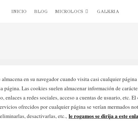
INICIO
BLOG
MICROLOCS
GALERIA
Alter
búsq
de
 almacena en su navegador cuando visita casi cualquier página 
la
sa página. Las cookies suelen almacenar información de carácter
o, enlaces a redes sociales, acceso a cuentas de usuario, etc. El
web
s servicios ofrecidos por cualquier página se verían mermados n
le rogamos se dirija a este enl
liminarlas, desactivarlas, etc.,