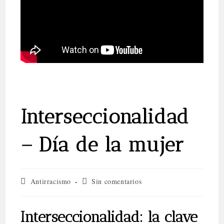
Interseccionalidad
– Día de la mujer
Categoría
Comentarios
Antirracismo
Sin comentarios
de
de
la
la
entrada:
entrada:
Interseccionalidad: la clave