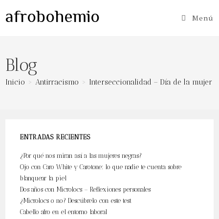
Ir
afrobohemio
al
Menú
contenido
Blog
Inicio
>
Antirracismo
>
Interseccionalidad – Día de la mujer
ENTRADAS RECIENTES
¿Por qué nos miran así a las mujeres negras?
Ojo con Caro White y Carotone: lo que nadie te cuenta sobre
blanquear la piel
Dos años con Microlocs – Reflexiones personales
¿Microlocs o no? Descúbrelo con este test
Cabello afro en el entorno laboral