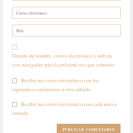
nombre
Introduce
o
tu
nombre
dirección
Introduce
de
de
la
usuario
correo
URL
para
electrónico
de
comentar
para
Guarda mi nombre, correo electrónico y web en
tu
comentar
este navegador para la próxima vez que comente.
web
(opcional)
Recibir un correo electrónico con los
siguientes comentarios a esta entrada.
Recibir un correo electrónico con cada nueva
entrada.