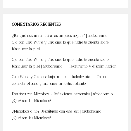
COMENTARIOS RECIENTES
¿Por qué nos miran así a las mujeres negras? | afrobohemio
en
Ojo con Caro White y Carotone: lo que nadie te cuenta sobre
blanquear la piel
Ojo con Caro White y Carotone: lo que nadie te cuenta sobre
blanquear la piel | afrobohemio
en
Texturismo y discriminación
Caro White y Carotone bajo la lupa | afrobohemio
en
Cómo
combatir el acné y mantener tu rostro radiante
Dos años con Microlocs - Reflexiones personales | afrobohemio
en
¿Qué son las Microlocs?
¿Microlocs o no? Descúbrelo con este test | afrobohemio
en
¿Qué son las Microlocs?