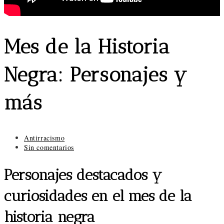
Mes de la Historia
Negra: Personajes y
más
Categoría
Antirracismo
de
Comentarios
Sin comentarios
la
de
entrada:
la
Personajes destacados y
entrada:
curiosidades en el mes de la
historia negra