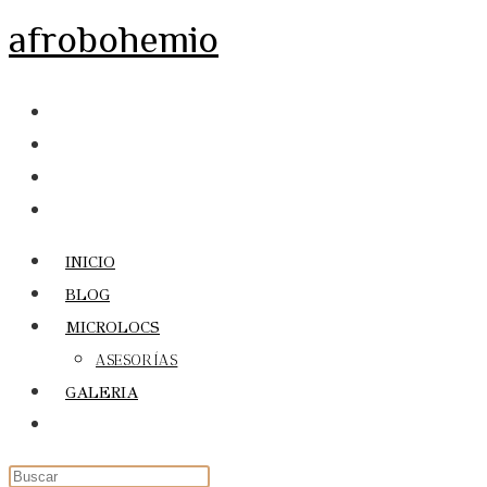
Ir
afrobohemio
al
contenido
INICIO
BLOG
MICROLOCS
ASESORÍAS
GALERIA
Alternar
búsqueda
de