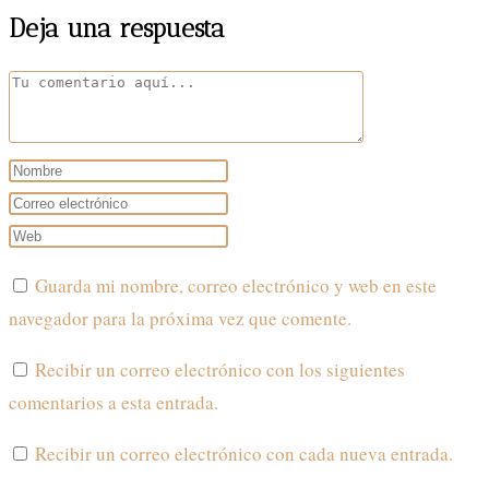
Deja una respuesta
Comentario
Introduce
tu
Introduce
nombre
tu
Introduce
o
dirección
la
Guarda mi nombre, correo electrónico y web en este
nombre
de
URL
navegador para la próxima vez que comente.
de
correo
de
usuario
electrónico
tu
Recibir un correo electrónico con los siguientes
para
para
web
comentarios a esta entrada.
comentar
comentar
(opcional)
Recibir un correo electrónico con cada nueva entrada.