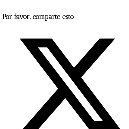
Compartir
Por favor, comparte esto
este
Se
contenido
abre
en
una
nueva
ventana