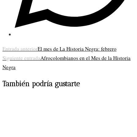
Leer
Entrada anterior
El mes de La Historia Negra: febrero
Siguiente entrada
Afrocolombianos en el Mes de la Historia
más
Negra
artículos
También podría gustarte