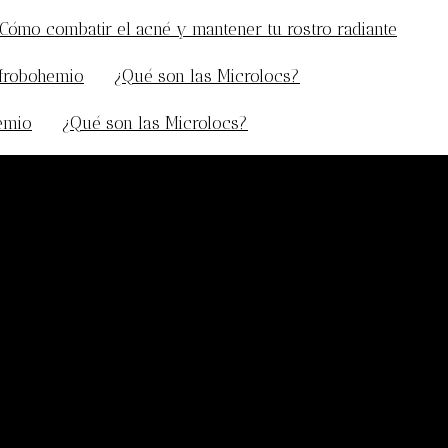
Cómo combatir el acné y mantener tu rostro radiante
afrobohemio
en
¿Qué son las Microlocs?
hemio
en
¿Qué son las Microlocs?