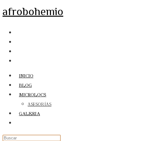
Ir
afrobohemio
al
contenido
INICIO
BLOG
MICROLOCS
ASESORÍAS
GALERIA
Alternar
búsqueda
de