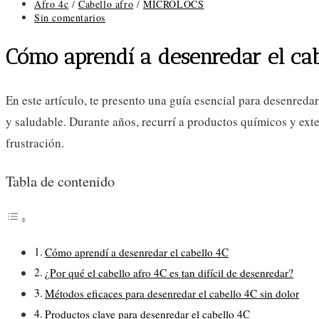
Categoría
Afro 4c
/
Cabello afro
/
MICROLOCS
de
Comentarios
Sin comentarios
la
de
entrada:
la
Cómo aprendí a desenredar el cab
entrada:
En este artículo, te presento una guía esencial para desenreda
y saludable. Durante años, recurrí a productos químicos y exte
frustración.
Tabla de contenido
Cómo aprendí a desenredar el cabello 4C
¿Por qué el cabello afro 4C es tan difícil de desenredar?
Métodos eficaces para desenredar el cabello 4C sin dolor
Productos clave para desenredar el cabello 4C