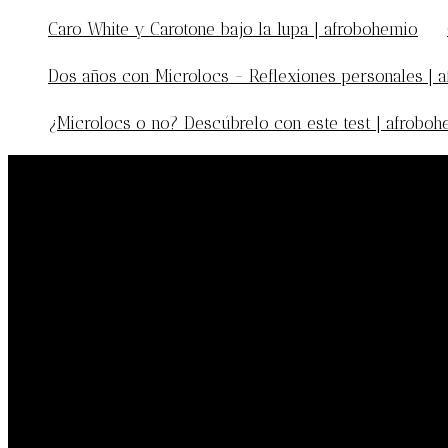
Caro White y Carotone bajo la lupa | afrobohemio
en
Dos años con Microlocs - Reflexiones personales | 
¿Microlocs o no? Descúbrelo con este test | afrobo