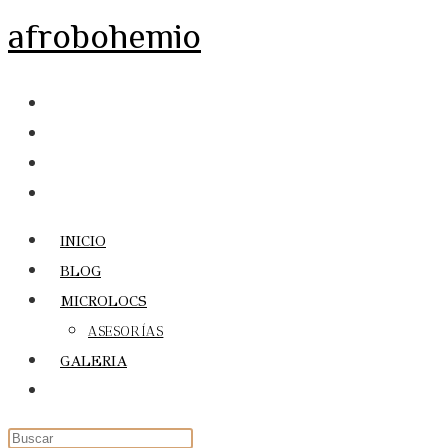
Ir
afrobohemio
al
contenido
INICIO
BLOG
MICROLOCS
ASESORÍAS
GALERIA
Alternar
búsqueda
de