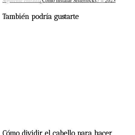
Siguiente entrada
¿Cómo instalar Sisterlocks? – 2023
más
También podría gustarte
artículos
Cómo dividir el cabello para hacer