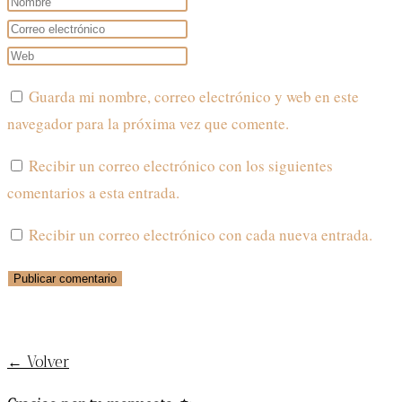
tu
Introduce
nombre
tu
Introduce
o
dirección
la
Guarda mi nombre, correo electrónico y web en este
nombre
de
URL
navegador para la próxima vez que comente.
de
correo
de
usuario
electrónico
tu
Recibir un correo electrónico con los siguientes
para
para
web
comentarios a esta entrada.
comentar
comentar
(opcional)
Recibir un correo electrónico con cada nueva entrada.
¡SUSCRÍBETE AL BLOG!
← Volver