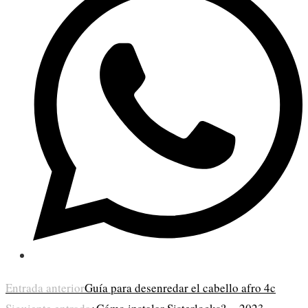
en
una
nueva
ventana
Leer
Entrada anterior
Guía para desenredar el cabello afro 4c