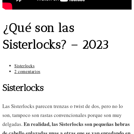
¿Qué son las
Sisterlocks? – 2023
Categoría
Sisterlocks
de
Comentarios
2 comentarios
la
de
entrada:
la
Sisterlocks
entrada:
Las Sisterlocks parecen trenzas o twist de dos, pero no lo
son, tampoco son rastas convencionales porque son muy
En realidad, las Sisterlocks son pequeñas hebras
delgadas.
de cabello enlazadas unas a otras que se van enredando en