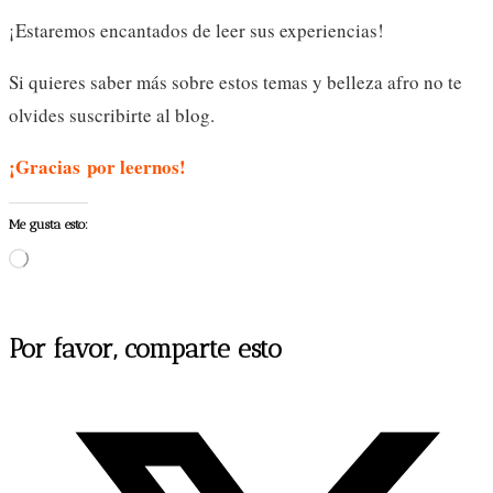
¡Estaremos encantados de leer sus experiencias!
Si quieres saber más sobre estos temas y belleza afro no te
olvides suscribirte al blog.
¡Gracias por leernos!
Me gusta esto:
Cargando...
Compartir
Por favor, comparte esto
este
Se
contenido
abre
en