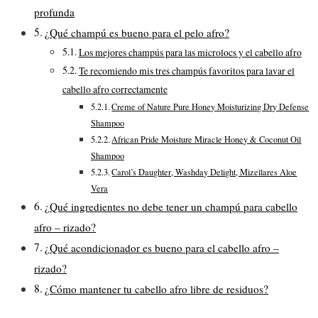
profunda
¿Qué champú es bueno para el pelo afro?
Los mejores champús para las microlocs y el cabello afro
Te recomiendo mis tres champús favoritos para lavar el
cabello afro correctamente
Creme of Nature Pure Honey Moisturizing Dry Defense
Shampoo
African Pride Moisture Miracle Honey & Coconut Oil
Shampoo
Carol’s Daughter, Washday Delight, Mizellares Aloe
Vera
¿Qué ingredientes no debe tener un champú para cabello
afro – rizado?
¿Qué acondicionador es bueno para el cabello afro –
rizado?
¿Cómo mantener tu cabello afro libre de residuos?