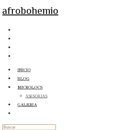
Ir
afrobohemio
al
contenido
INICIO
BLOG
MICROLOCS
ASESORÍAS
GALERIA
Alternar
búsqueda
de