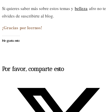
Si quieres saber más sobre estos temas y
belleza
afro no te
olvides de suscribirte al blog.
¡Gracias por leernos!
Me gusta esto:
Compartir
Por favor, comparte esto
este
Se
contenido
abre
en
una