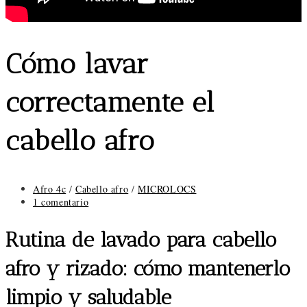
Cómo lavar
correctamente el
cabello afro
Categoría
Afro 4c
/
Cabello afro
/
MICROLOCS
de
Comentarios
1 comentario
la
de
entrada:
la
Rutina de lavado para cabello
entrada:
afro y rizado: cómo mantenerlo
limpio y saludable