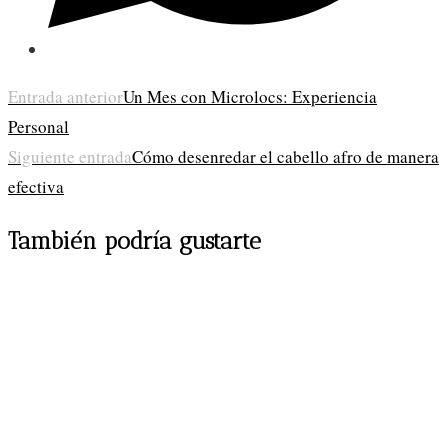
Leer
Entrada anterior
Un Mes con Microlocs: Experiencia
Personal
más
Siguiente entrada
Cómo desenredar el cabello afro de manera
artículos
efectiva
También podría gustarte