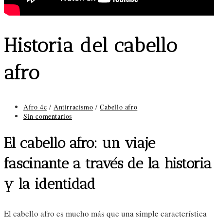
Historia del cabello
afro
Categoría
Afro 4c
/
Antirracismo
/
Cabello afro
de
Comentarios
Sin comentarios
la
de
entrada:
la
El cabello afro: un viaje
entrada:
fascinante a través de la historia
y la identidad
El cabello afro es mucho más que una simple característica