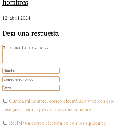
hombres
12. abril 2024
Deja una respuesta
Comentario
Introduce
tu
Introduce
nombre
tu
Introduce
o
dirección
la
Guarda mi nombre, correo electrónico y web en este
nombre
de
URL
navegador para la próxima vez que comente.
de
correo
de
usuario
electrónico
tu
Recibir un correo electrónico con los siguientes