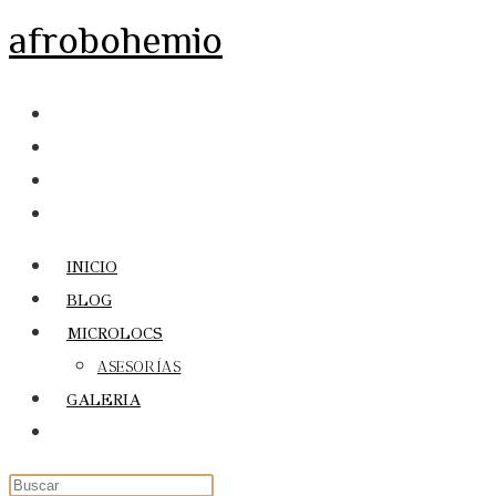
Ir
afrobohemio
al
contenido
INICIO
BLOG
MICROLOCS
ASESORÍAS
GALERIA
Alternar
búsqueda
de