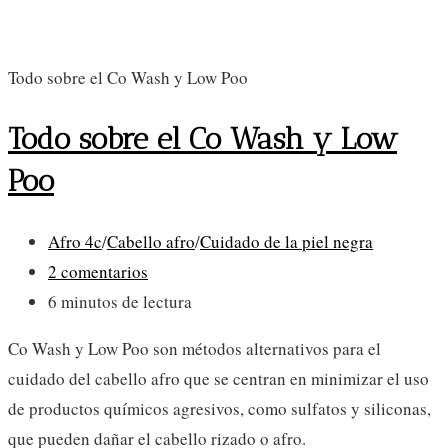
Todo sobre el Co Wash y Low Poo
Todo sobre el Co Wash y Low
Poo
Categoría
Afro 4c
/
Cabello afro
/
Cuidado de la piel negra
de
Comentarios
2 comentarios
la
de
Tiempo
6 minutos de lectura
entrada:
la
de
Co Wash y Low Poo son métodos alternativos para el
entrada:
lectura:
cuidado del cabello afro que se centran en minimizar el uso
de productos químicos agresivos, como sulfatos y siliconas,
que pueden dañar el cabello rizado o afro.