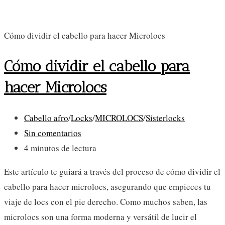
Cómo dividir el cabello para hacer Microlocs
Cómo dividir el cabello para
hacer Microlocs
Categoría
Cabello afro
/
Locks
/
MICROLOCS
/
Sisterlocks
de
Comentarios
Sin comentarios
la
de
Tiempo
4 minutos de lectura
entrada:
la
de
Este artículo te guiará a través del proceso de cómo dividir el
entrada:
lectura:
cabello para hacer microlocs, asegurando que empieces tu
viaje de locs con el pie derecho. Como muchos saben, las
microlocs son una forma moderna y versátil de lucir el