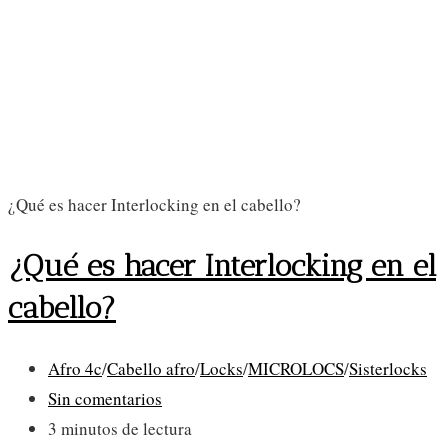
¿Qué es hacer Interlocking en el cabello?
¿Qué es hacer Interlocking en el
cabello?
Categoría
Afro 4c
/
Cabello afro
/
Locks
/
MICROLOCS
/
Sisterlocks
de
Comentarios
Sin comentarios
la
de
Tiempo
3 minutos de lectura