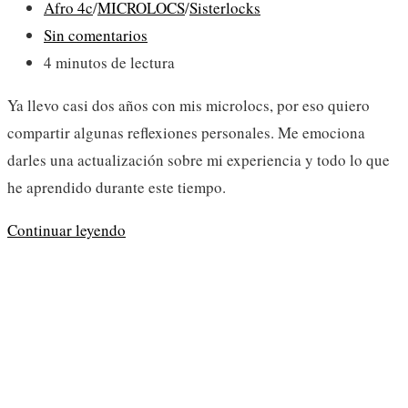
Categoría
Afro 4c
/
MICROLOCS
/
Sisterlocks
de
Comentarios
Sin comentarios
la
de
Tiempo
4 minutos de lectura
entrada:
la
de
Ya llevo casi dos años con mis microlocs, por eso quiero
entrada:
lectura:
compartir algunas reflexiones personales. Me emociona
darles una actualización sobre mi experiencia y todo lo que
he aprendido durante este tiempo.
Dos
Continuar leyendo
años
con
Microlocs
–
Reflexiones
personales