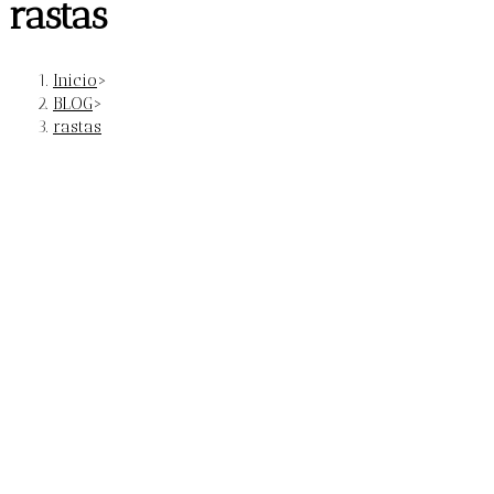
rastas
Inicio
>
BLOG
>
rastas