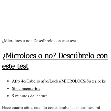
¿Microlocs o no? Descúbrelo con este test
¿Microlocs o no? Descúbrelo con
este test
Categoría
Afro 4c
/
Cabello afro
/
Locks
/
MICROLOCS
/
Sisterlocks
de
Comentarios
Sin comentarios
la
de
Tiempo
5 minutos de lectura
entrada:
la
de
Hace cuatro años, cuando consideraba las microlocs, mi
entrada:
lectura: