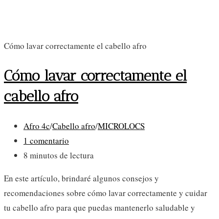
Cómo lavar correctamente el cabello afro
Cómo lavar correctamente el
cabello afro
Categoría
Afro 4c
/
Cabello afro
/
MICROLOCS
de
Comentarios
1 comentario
la
de
Tiempo
8 minutos de lectura
entrada:
la
de
En este artículo, brindaré algunos consejos y
entrada:
lectura:
recomendaciones sobre cómo lavar correctamente y cuidar
tu cabello afro para que puedas mantenerlo saludable y