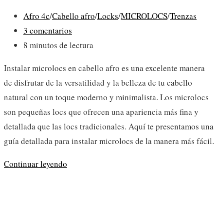
Categoría
Afro 4c
/
Cabello afro
/
Locks
/
MICROLOCS
/
Trenzas
de
Comentarios
3 comentarios
la
de
Tiempo
8 minutos de lectura
entrada:
la
de
Instalar microlocs en cabello afro es una excelente manera
entrada:
lectura:
de disfrutar de la versatilidad y la belleza de tu cabello
natural con un toque moderno y minimalista. Los microlocs
son pequeñas locs que ofrecen una apariencia más fina y
detallada que las locs tradicionales. Aquí te presentamos una
guía detallada para instalar microlocs de la manera más fácil.
La
Continuar leyendo
manera
más
fácil