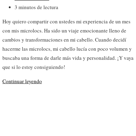
la
de
Tiempo
3 minutos de lectura
entrada:
la
de
Hoy quiero compartir con ustedes mi experiencia de un mes
entrada:
lectura:
con mis microlocs. Ha sido un viaje emocionante lleno de
cambios y transformaciones en mi cabello. Cuando decidí
hacerme las microlocs, mi cabello lucía con poco volumen y
buscaba una forma de darle más vida y personalidad. ¡Y vaya
que si lo estoy consiguiendo!
Un
Continuar leyendo
Mes
con
Microlocs:
Experiencia
Personal