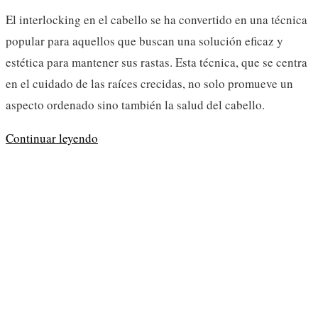
entrada:
la
de
El interlocking en el cabello se ha convertido en una técnica
entrada:
lectura:
popular para aquellos que buscan una solución eficaz y
estética para mantener sus rastas. Esta técnica, que se centra
en el cuidado de las raíces crecidas, no solo promueve un
aspecto ordenado sino también la salud del cabello.
¿Qué
Continuar leyendo
es
hacer
Interlocking
en
el
cabello?