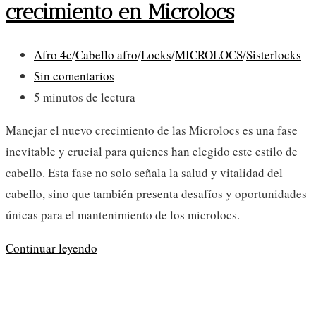
crecimiento en Microlocs
Categoría
Afro 4c
/
Cabello afro
/
Locks
/
MICROLOCS
/
Sisterlocks
de
Comentarios
Sin comentarios
la
de
Tiempo
5 minutos de lectura
entrada:
la
de
Manejar el nuevo crecimiento de las Microlocs es una fase
entrada:
lectura:
inevitable y crucial para quienes han elegido este estilo de
cabello. Esta fase no solo señala la salud y vitalidad del
cabello, sino que también presenta desafíos y oportunidades
únicas para el mantenimiento de los microlocs.
Cómo
Continuar leyendo
manejar
el
nuevo