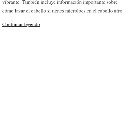
vibrante. También incluye información importante sobre
cómo lavar el cabello si tienes microlocs en el cabello afro.
Cómo
Continuar leyendo
lavar
correctamente
el
cabello
afro