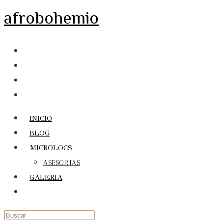
Ir
afrobohemio
al
contenido
INICIO
BLOG
MICROLOCS
ASESORÍAS
GALERIA
Alternar
búsqueda
de