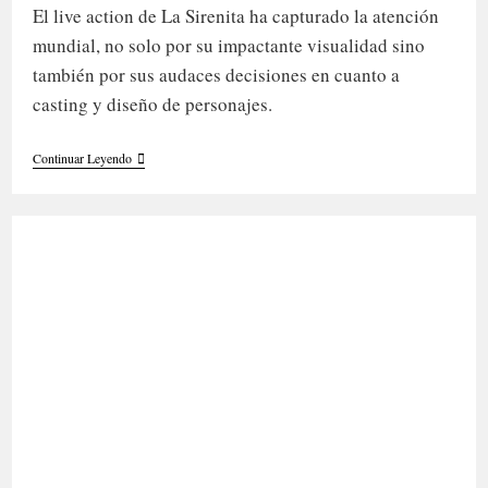
la
lectura:
El live action de La Sirenita ha capturado la atención
entrada:
mundial, no solo por su impactante visualidad sino
también por sus audaces decisiones en cuanto a
casting y diseño de personajes.
La
Continuar Leyendo
«sirenita»
Negra,
La
Polémica
Y
Sus
Icónicos
Dreadlocks