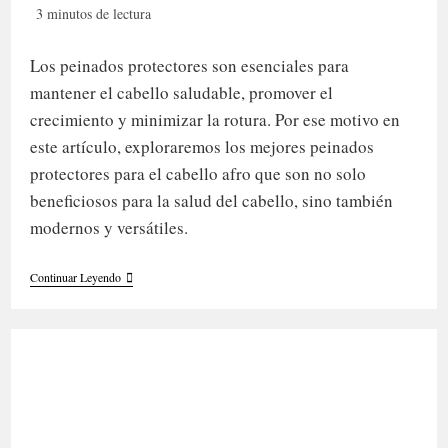
de
de
Tiempo
3 minutos de lectura
la
la
de
entrada:
entrada:
lectura:
Los peinados protectores son esenciales para
mantener el cabello saludable, promover el
crecimiento y minimizar la rotura. Por ese motivo en
este artículo, exploraremos los mejores peinados
protectores para el cabello afro que son no solo
beneficiosos para la salud del cabello, sino también
modernos y versátiles.
Los
Continuar Leyendo
Mejores
Peinados
Protectores
Para
El
Cabello
Afro