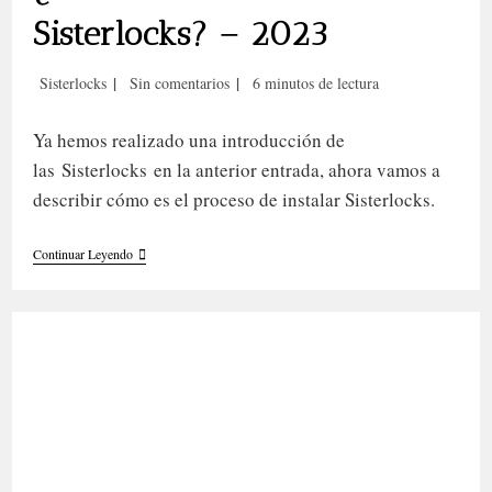
Sisterlocks? – 2023
Categoría
Comentarios
Tiempo
Sisterlocks
Sin comentarios
6 minutos de lectura
de
de
de
la
la
lectura:
Ya hemos realizado una introducción de
entrada:
entrada:
las Sisterlocks en la anterior entrada, ahora vamos a
describir cómo es el proceso de instalar Sisterlocks.
¿Cómo
Continuar Leyendo
Instalar
Sisterlocks? –
2023