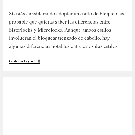
la
la
de
entrada:
entrada:
lectura:
Si estás considerando adoptar un estilo de bloqueo, es
probable que quieras saber las diferencias entre
Sisterlocks y Microlocks. Aunque ambos estilos
involucran el bloquear trenzado de cabello, hay
algunas diferencias notables entre estos dos estilos.
Diferencias
Continuar Leyendo
Entre
Sisterlocks
Y
Microlocks