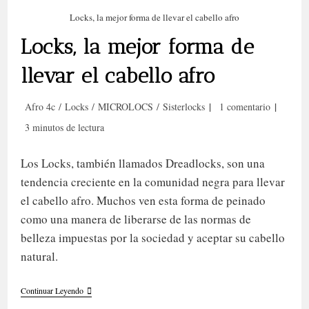
Locks, la mejor forma de llevar el cabello afro
Locks, la mejor forma de
llevar el cabello afro
Categoría
Comentarios
Afro 4c
/
Locks
/
MICROLOCS
/
Sisterlocks
1 comentario
de
de
Tiempo
3 minutos de lectura
la
la
de
entrada:
entrada:
lectura:
Los Locks, también llamados Dreadlocks, son una
tendencia creciente en la comunidad negra para llevar
el cabello afro. Muchos ven esta forma de peinado
como una manera de liberarse de las normas de
belleza impuestas por la sociedad y aceptar su cabello
natural.
Locks,
Continuar Leyendo
La