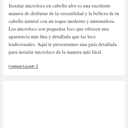
la
lectura:
Instalar microlocs en cabello afro es una excelente
entrada:
manera de disfrutar de la versatilidad y la belleza de tu
cabello natural con un toque moderno y minimalista.
Los microlocs son pequeñas locs que ofrecen una
apariencia más fina y detallada que las locs
tradicionales. Aquí te presentamos una guía detallada
para instalar microlocs de la manera más fácil.
La
Continuar Leyendo
Manera
Más
Fácil
De
Instalar
Microlocs