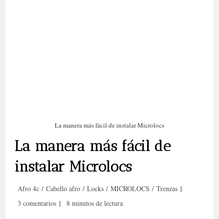
La manera más fácil de instalar Microlocs
La manera más fácil de
instalar Microlocs
Categoría
Afro 4c
/
Cabello afro
/
Locks
/
MICROLOCS
/
Trenzas
de
Comentarios
Tiempo
3 comentarios
8 minutos de lectura
la
de
de
entrada: