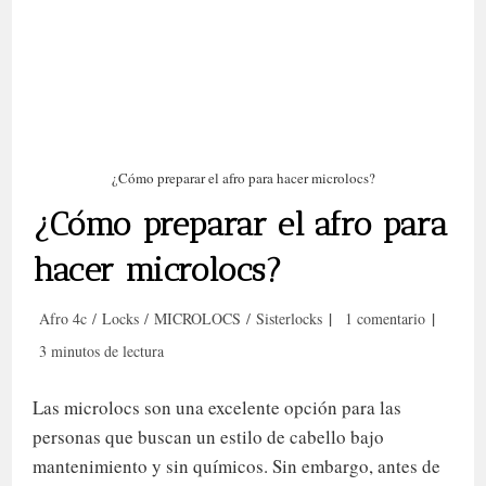
¿Cómo preparar el afro para hacer microlocs?
¿Cómo preparar el afro para
hacer microlocs?
Categoría
Comentarios
Afro 4c
/
Locks
/
MICROLOCS
/
Sisterlocks
1 comentario
de
de
Tiempo
3 minutos de lectura
la
la
de
entrada:
entrada:
lectura:
Las microlocs son una excelente opción para las
personas que buscan un estilo de cabello bajo
mantenimiento y sin químicos. Sin embargo, antes de