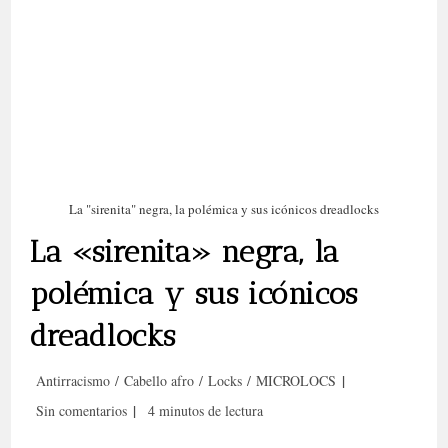
La "sirenita" negra, la polémica y sus icónicos dreadlocks
La «sirenita» negra, la
polémica y sus icónicos
dreadlocks
Categoría
Antirracismo
/
Cabello afro
/
Locks
/
MICROLOCS
de
Comentarios
Tiempo
Sin comentarios
4 minutos de lectura
la
de
de
entrada: