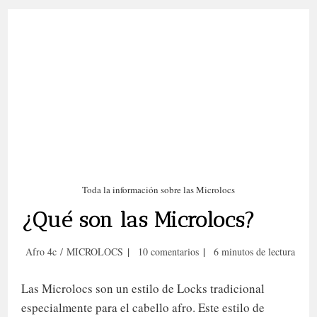
Icónico
Toda la información sobre las Microlocs
¿Qué son las Microlocs?
Categoría
Comentarios
Tiempo
Afro 4c
/
MICROLOCS
10 comentarios
6 minutos de lectura
de
de
de
la
la
lectura:
Las Microlocs son un estilo de Locks tradicional
entrada:
entrada:
especialmente para el cabello afro. Este estilo de