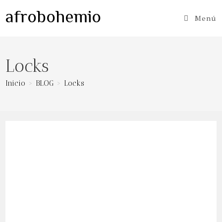
Ir
afrobohemio
al
Menú
contenido
Locks
Inicio
>
BLOG
>
Locks