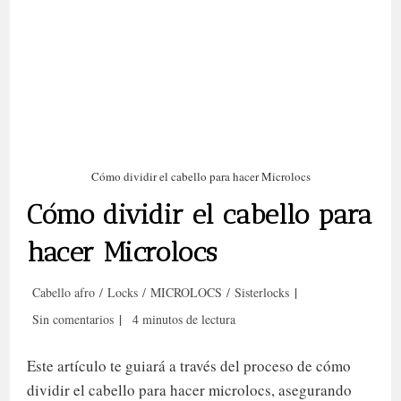
Cómo dividir el cabello para hacer Microlocs
Cómo dividir el cabello para
hacer Microlocs
Categoría
Cabello afro
/
Locks
/
MICROLOCS
/
Sisterlocks
de
Comentarios
Tiempo
Sin comentarios
4 minutos de lectura
la
de
de
entrada:
la
lectura:
Este artículo te guiará a través del proceso de cómo
entrada:
dividir el cabello para hacer microlocs, asegurando