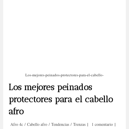
Los-mejores-peinados-protectores-para-el-cabello-
Los mejores peinados
protectores para el cabello
afro
Categoría
Comentarios
Afro 4c
/
Cabello afro
/
Tendencias
/
Trenzas
1 comentario