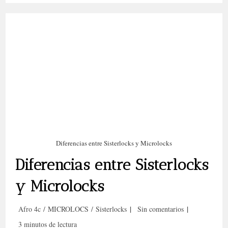
Mejor
Forma
De
Llevar
El
Cabello
Afro
Diferencias entre Sisterlocks y Microlocks
Diferencias entre Sisterlocks
y Microlocks
Categoría
Comentarios
Afro 4c
/
MICROLOCS
/
Sisterlocks
Sin comentarios
de
de
Tiempo
3 minutos de lectura