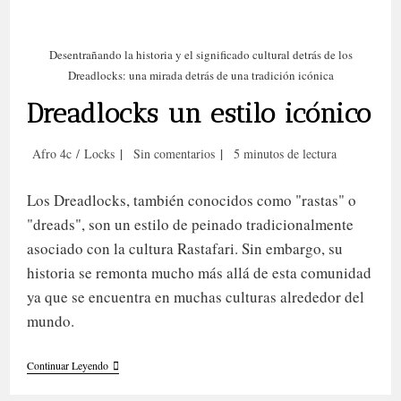
Desentrañando la historia y el significado cultural detrás de los
Dreadlocks: una mirada detrás de una tradición icónica
Dreadlocks un estilo icónico
Categoría
Comentarios
Tiempo
Afro 4c
/
Locks
Sin comentarios
5 minutos de lectura
de
de
de
la
la
lectura:
Los Dreadlocks, también conocidos como "rastas" o
entrada:
entrada:
"dreads", son un estilo de peinado tradicionalmente
asociado con la cultura Rastafari. Sin embargo, su
historia se remonta mucho más allá de esta comunidad
ya que se encuentra en muchas culturas alrededor del
mundo.
Dreadlocks
Continuar Leyendo
Un
Estilo