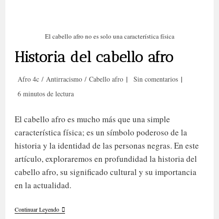
El cabello afro no es solo una característica física
Historia del cabello afro
Categoría
Comentarios
Afro 4c
/
Antirracismo
/
Cabello afro
Sin comentarios
de
de
Tiempo
6 minutos de lectura
la
la
de
entrada:
entrada:
lectura:
El cabello afro es mucho más que una simple
característica física; es un símbolo poderoso de la
historia y la identidad de las personas negras. En este
artículo, exploraremos en profundidad la historia del
cabello afro, su significado cultural y su importancia
en la actualidad.
Historia
Continuar Leyendo
Del