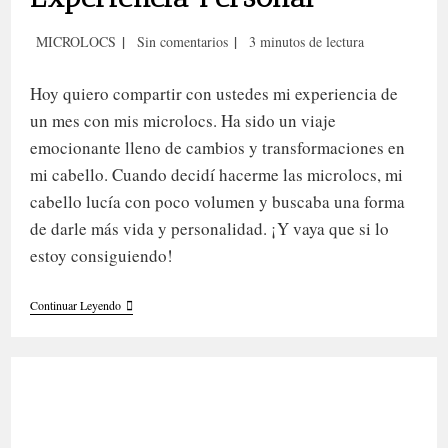
Categoría
Comentarios
Tiempo
MICROLOCS
Sin comentarios
3 minutos de lectura
de
de
de
la
la
lectura:
Hoy quiero compartir con ustedes mi experiencia de
entrada:
entrada:
un mes con mis microlocs. Ha sido un viaje
emocionante lleno de cambios y transformaciones en
mi cabello. Cuando decidí hacerme las microlocs, mi
cabello lucía con poco volumen y buscaba una forma
de darle más vida y personalidad. ¡Y vaya que si lo
estoy consiguiendo!
Un
Continuar Leyendo
Mes
Con
Microlocs:
Experiencia
Personal