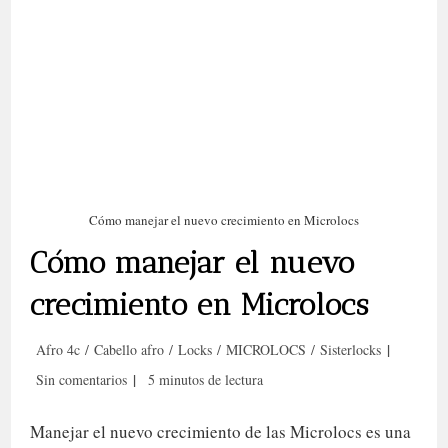
Cómo manejar el nuevo crecimiento en Microlocs
Cómo manejar el nuevo
crecimiento en Microlocs
Categoría
Afro 4c
/
Cabello afro
/
Locks
/
MICROLOCS
/
Sisterlocks
de
Comentarios
Tiempo
Sin comentarios
5 minutos de lectura
la
de
de
entrada:
la
lectura:
Manejar el nuevo crecimiento de las Microlocs es una
entrada: