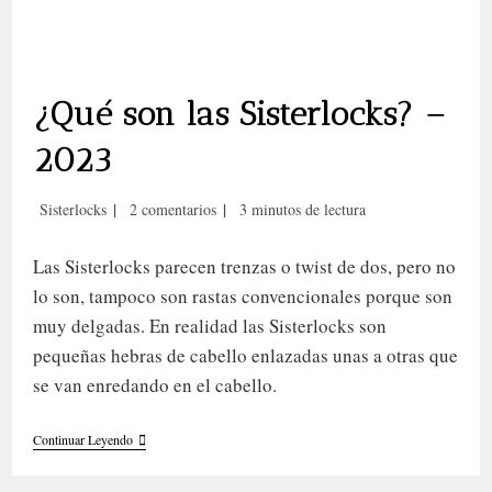
¿Qué son las Sisterlocks? –
2023
Categoría
Comentarios
Tiempo
Sisterlocks
2 comentarios
3 minutos de lectura
de
de
de
la
la
lectura:
Las Sisterlocks parecen trenzas o twist de dos, pero no
entrada:
entrada:
lo son, tampoco son rastas convencionales porque son
muy delgadas. En realidad las Sisterlocks son
pequeñas hebras de cabello enlazadas unas a otras que
se van enredando en el cabello.
¿Qué
Continuar Leyendo
Son
Las
Sisterlocks? –