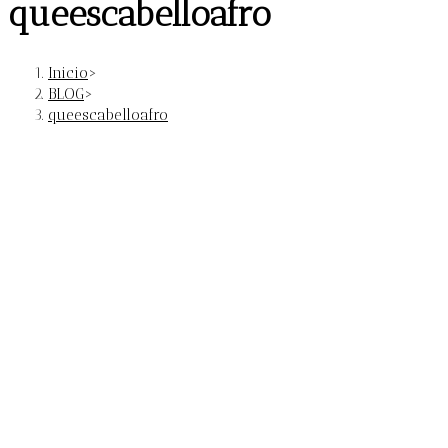
queescabelloafro
Inicio
>
BLOG
>
queescabelloafro