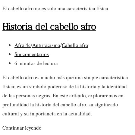
El cabello afro no es solo una característica física
Historia del cabello afro
Categoría
Afro 4c
/
Antirracismo
/
Cabello afro
de
Comentarios
Sin comentarios
la
de
Tiempo
6 minutos de lectura
entrada:
la
de
El cabello afro es mucho más que una simple característica
entrada:
lectura:
física; es un símbolo poderoso de la historia y la identidad
de las personas negras. En este artículo, exploraremos en
profundidad la historia del cabello afro, su significado
cultural y su importancia en la actualidad.
Historia
Continuar leyendo