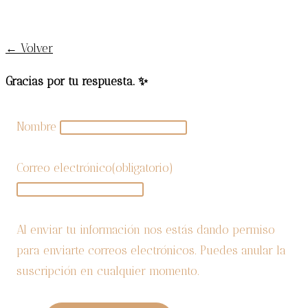
del
¡SUSCRÍBETE AL BLOG!
cabello
afro
← Volver
Gracias por tu respuesta. ✨
Nombre
Correo electrónico
(obligatorio)
Al enviar tu información nos estás dando permiso
para enviarte correos electrónicos. Puedes anular la
suscripción en cualquier momento.