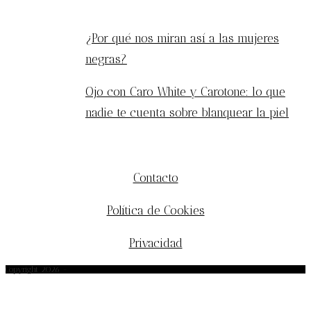
ENTRADAS POPULARES
¿Por qué nos miran así a las mujeres
negras?
Ojo con Caro White y Carotone: lo que
nadie te cuenta sobre blanquear la piel
MÁS INFORMACIÓN
Contacto
Política de Cookies
Privacidad
Copyright 2026 -
afrobohemio