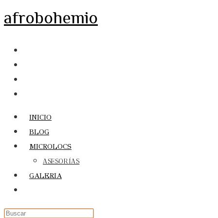
Ir
afrobohemio
al
contenido
INICIO
BLOG
MICROLOCS
ASESORÍAS
GALERIA
Alternar
búsqueda
de