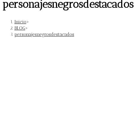
personajesnegrosdestacados
Inicio
>
BLOG
>
personajesnegrosdestacados