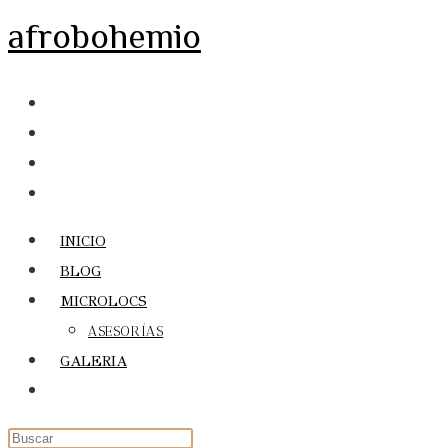
Ir
afrobohemio
al
contenido
INICIO
BLOG
MICROLOCS
ASESORÍAS
GALERIA
Alternar
búsqueda
de