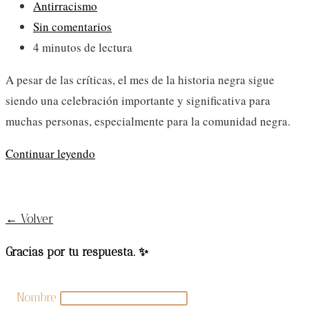
Categoría
Antirracismo
de
Comentarios
Sin comentarios
la
de
Tiempo
4 minutos de lectura
entrada:
la
de
A pesar de las críticas, el mes de la historia negra sigue
entrada:
lectura:
siendo una celebración importante y significativa para
muchas personas, especialmente para la comunidad negra.
Mes
Continuar leyendo
de
¡SUSCRÍBETE AL BLOG!
la
Historia
← Volver
Negra:
Gracias por tu respuesta. ✨
Personajes
y
más
Nombre