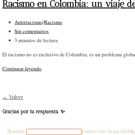
Racismo en Colombia: un viaje d
Categoría
Antirracismo
/
Racismo
de
Comentarios
Sin comentarios
la
de
Tiempo
3 minutos de lectura
entrada:
la
de
El racismo no es exclusivo de Colombia; es un problema global
entrada:
lectura:
Racismo
Continuar leyendo
en
Colombia:
un
← Volver
viaje
Gracias por tu respuesta. ✨
de
reflexión
y
Nombre
Correo electrónico
(obli