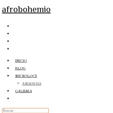
Ir
afrobohemio
al
contenido
INICIO
BLOG
MICROLOCS
ASESORÍAS
GALERIA
Alternar
búsqueda
de