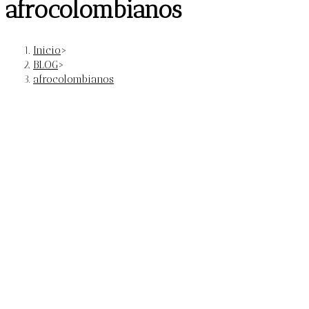
afrocolombianos
Inicio
>
BLOG
>
afrocolombianos