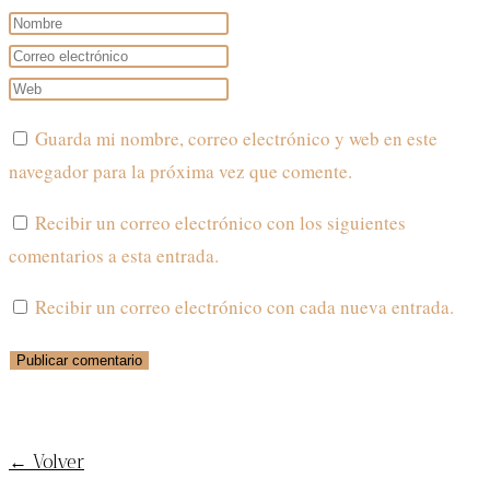
Introduce
tu
Introduce
nombre
tu
Introduce
o
dirección
la
Guarda mi nombre, correo electrónico y web en este
nombre
de
URL
navegador para la próxima vez que comente.
de
correo
de
usuario
electrónico
tu
Recibir un correo electrónico con los siguientes
para
para
web
comentarios a esta entrada.
comentar
comentar
(opcional)
Recibir un correo electrónico con cada nueva entrada.
¡SUSCRÍBETE AL BLOG!
← Volver