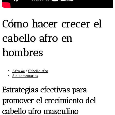
Cómo hacer crecer el
cabello afro en
hombres
Categoría
Afro 4c
/
Cabello afro
de
Comentarios
Sin comentarios
la
de
entrada:
la
Estrategias efectivas para
entrada:
promover el crecimiento del
cabello afro masculino