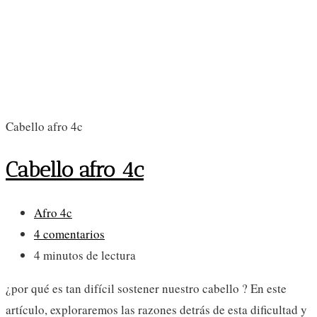
Cabello afro 4c
Cabello afro 4c
Categoría
Afro 4c
de
Comentarios
4 comentarios
la
de
Tiempo
4 minutos de lectura
entrada:
la
de
¿por qué es tan difícil sostener nuestro cabello ? En este
entrada:
lectura:
artículo, exploraremos las razones detrás de esta dificultad y