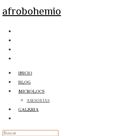
Ir
afrobohemio
al
contenido
INICIO
BLOG
MICROLOCS
ASESORÍAS
GALERIA
Alternar
búsqueda
de