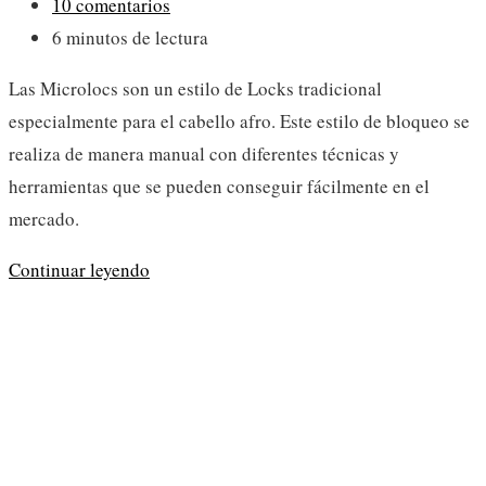
de
Comentarios
10 comentarios
la
de
Tiempo
6 minutos de lectura
entrada:
la
de
Las Microlocs son un estilo de Locks tradicional
entrada:
lectura:
especialmente para el cabello afro. Este estilo de bloqueo se
realiza de manera manual con diferentes técnicas y
herramientas que se pueden conseguir fácilmente en el
mercado.
¿Qué son
Continuar leyendo
las
Microlocs?