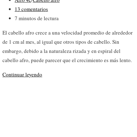
de
Comentarios
13 comentarios
la
de
Tiempo
7 minutos de lectura
entrada:
la
de
El cabello afro crece a una velocidad promedio de alrededor
entrada:
lectura:
de 1 cm al mes, al igual que otros tipos de cabello. Sin
embargo, debido a la naturaleza rizada y en espiral del
cabello afro, puede parecer que el crecimiento es más lento.
¿Cómo
Continuar leyendo
hacer
crecer
el
cabello
afro?
-2023