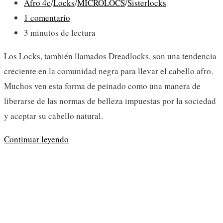
Categoría
Afro 4c
/
Locks
/
MICROLOCS
/
Sisterlocks
de
Comentarios
1 comentario
la
de
Tiempo
3 minutos de lectura
entrada:
la
de
Los Locks, también llamados Dreadlocks, son una tendencia
entrada:
lectura:
creciente en la comunidad negra para llevar el cabello afro.
Muchos ven esta forma de peinado como una manera de
liberarse de las normas de belleza impuestas por la sociedad
y aceptar su cabello natural.
Locks,
Continuar leyendo
la
mejor
forma
de
llevar