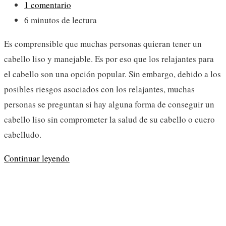
de
Comentarios
1 comentario
la
de
Tiempo
6 minutos de lectura
entrada:
la
de
Es comprensible que muchas personas quieran tener un
entrada:
lectura:
cabello liso y manejable. Es por eso que los relajantes para
el cabello son una opción popular. Sin embargo, debido a los
posibles riesgos asociados con los relajantes, muchas
personas se preguntan si hay alguna forma de conseguir un
cabello liso sin comprometer la salud de su cabello o cuero
cabelludo.
¿Alisado
Continuar leyendo
saludable
para
el
cabello