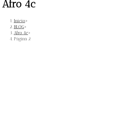
Afro 4c
Inicio
>
BLOG
>
Afro 4c
>
Página 2