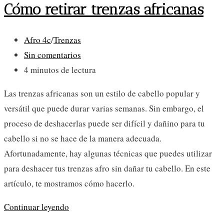
Cómo retirar trenzas africanas
Categoría
Afro 4c
/
Trenzas
de
Comentarios
Sin comentarios
la
de
Tiempo
4 minutos de lectura
entrada:
la
de
Las trenzas africanas son un estilo de cabello popular y
entrada:
lectura:
versátil que puede durar varias semanas. Sin embargo, el
proceso de deshacerlas puede ser difícil y dañino para tu
cabello si no se hace de la manera adecuada.
Afortunadamente, hay algunas técnicas que puedes utilizar
para deshacer tus trenzas afro sin dañar tu cabello. En este
artículo, te mostramos cómo hacerlo.
Cómo
Continuar leyendo
retirar