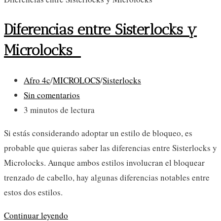
Diferencias entre Sisterlocks y
Microlocks
Categoría
Afro 4c
/
MICROLOCS
/
Sisterlocks
de
Comentarios
Sin comentarios
la
de
Tiempo
3 minutos de lectura
entrada:
la
de
Si estás considerando adoptar un estilo de bloqueo, es
entrada:
lectura:
probable que quieras saber las diferencias entre Sisterlocks y
Microlocks. Aunque ambos estilos involucran el bloquear
trenzado de cabello, hay algunas diferencias notables entre
estos dos estilos.
Diferencias
Continuar leyendo