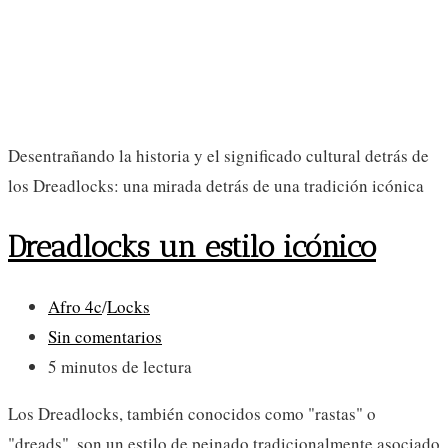
Desentrañando la historia y el significado cultural detrás de
los Dreadlocks: una mirada detrás de una tradición icónica
Dreadlocks un estilo icónico
Categoría
Afro 4c
/
Locks
de
Comentarios
Sin comentarios
la
de
Tiempo
5 minutos de lectura
entrada:
la
de
Los Dreadlocks, también conocidos como "rastas" o
entrada:
lectura:
"dreads", son un estilo de peinado tradicionalmente asociado