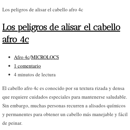
Los peligros de alisar el cabello afro 4c
Los peligros de alisar el cabello
afro 4c
Categoría
Afro 4c
/
MICROLOCS
de
Comentarios
1 comentario
la
de
Tiempo
4 minutos de lectura
entrada:
la
de
El cabello afro 4c es conocido por su textura rizada y densa
entrada:
lectura:
que requiere cuidados especiales para mantenerse saludable.
Sin embargo, muchas personas recurren a alisados químicos
y permanentes para obtener un cabello más manejable y fácil
de peinar.