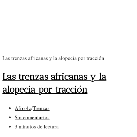
Las trenzas africanas y la alopecia por tracción
Las trenzas africanas y la
alopecia por tracción
Categoría
Afro 4c
/
Trenzas
de
Comentarios
Sin comentarios
la
de
Tiempo
3 minutos de lectura
entrada:
la
de