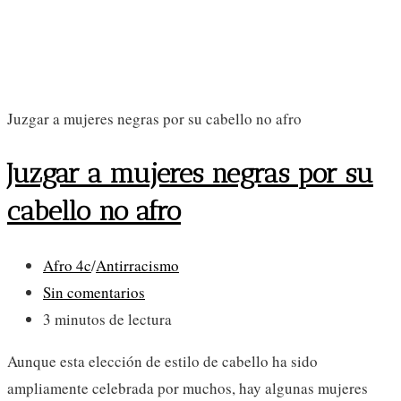
Juzgar a mujeres negras por su cabello no afro
Juzgar a mujeres negras por su
cabello no afro
Categoría
Afro 4c
/
Antirracismo
de
Comentarios
Sin comentarios
la
de
Tiempo
3 minutos de lectura
entrada:
la
de
Aunque esta elección de estilo de cabello ha sido
entrada:
lectura:
ampliamente celebrada por muchos, hay algunas mujeres