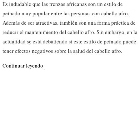
Es indudable que las trenzas africanas son un estilo de
entrada:
lectura:
peinado muy popular entre las personas con cabello afro.
Además de ser atractivas, también son una forma práctica de
reducir el mantenimiento del cabello afro. Sin embargo, en la
actualidad se está debatiendo si este estilo de peinado puede
tener efectos negativos sobre la salud del cabello afro.
Las
Continuar leyendo
trenzas
africanas
y
la
alopecia
por
tracción