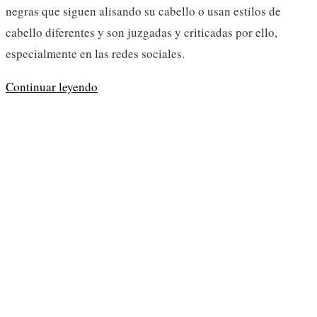
negras que siguen alisando su cabello o usan estilos de
cabello diferentes y son juzgadas y criticadas por ello,
especialmente en las redes sociales.
Juzgar
Continuar leyendo
a
mujeres
negras
por
su
cabello
no
afro