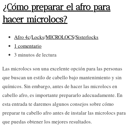
¿Cómo preparar el afro para
hacer microlocs?
Categoría
Afro 4c
/
Locks
/
MICROLOCS
/
Sisterlocks
de
Comentarios
1 comentario
la
de
Tiempo
3 minutos de lectura
entrada:
la
de
Las microlocs son una excelente opción para las personas
entrada:
lectura:
que buscan un estilo de cabello bajo mantenimiento y sin
químicos. Sin embargo, antes de hacer las microlocs en
cabello afro, es importante prepararlo adecuadamente. En
esta entrada te daremos algunos consejos sobre cómo
preparar tu cabello afro antes de instalar las microlocs para
que puedas obtener los mejores resultados.