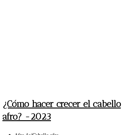
¿Cómo hacer crecer el cabello
afro? -2023
Categoría
Afro 4c
/
Cabello afro