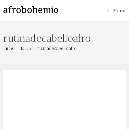
Ir
afrobohemio
al
Menú
contenido
rutinadecabelloafro
Inicio
>
BLOG
>
rutinadecabelloafro