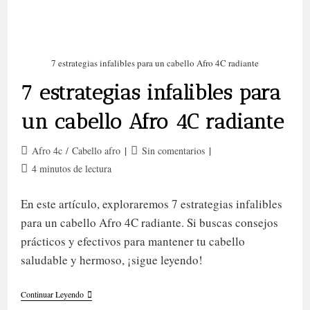
7 estrategias infalibles para un cabello Afro 4C radiante
7 estrategias infalibles para
un cabello Afro 4C radiante
Categoría
Comentarios
Afro 4c
/
Cabello afro
Sin comentarios
de
de
Tiempo
4 minutos de lectura
la
la
de
entrada:
entrada:
lectura:
En este artículo, exploraremos 7 estrategias infalibles
para un cabello Afro 4C radiante. Si buscas consejos
prácticos y efectivos para mantener tu cabello
saludable y hermoso, ¡sigue leyendo!
7
Continuar Leyendo
Estrategias