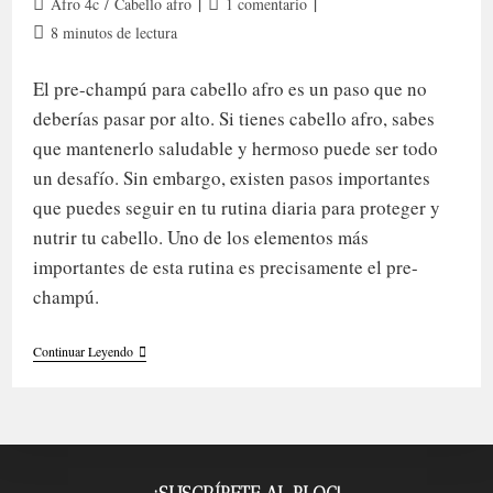
Categoría
Comentarios
Afro 4c
/
Cabello afro
1 comentario
de
de
Tiempo
8 minutos de lectura
la
la
de
entrada:
entrada:
lectura:
El pre-champú para cabello afro es un paso que no
deberías pasar por alto. Si tienes cabello afro, sabes
que mantenerlo saludable y hermoso puede ser todo
un desafío. Sin embargo, existen pasos importantes
que puedes seguir en tu rutina diaria para proteger y
nutrir tu cabello. Uno de los elementos más
importantes de esta rutina es precisamente el pre-
champú.
Todo
Continuar Leyendo
Sobre
Pre-
Champú
Para
Cabello
Afro