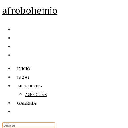
Ir
afrobohemio
al
contenido
INICIO
BLOG
MICROLOCS
ASESORÍAS
GALERIA
Alternar
búsqueda
de