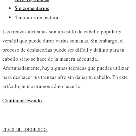
de
Comentarios
Sin comentarios
la
de
Tiempo
4 minutos de lectura
entrada:
la
de
Las trenzas africanas son un estilo de cabello popular y
entrada:
lectura:
versátil que puede durar varias semanas. Sin embargo, el
proceso de deshacerlas puede ser difícil y dañino para tu
cabello si no se hace de la manera adecuada.
Afortunadamente, hay algunas técnicas que puedes utilizar
para deshacer tus trenzas afro sin dañar tu cabello. En este
artículo, te mostramos cómo hacerlo.
Cómo
Continuar leyendo
retirar
¡SUSCRÍBETE AL BLOG!
trenzas
africanas
Envía un formulario.