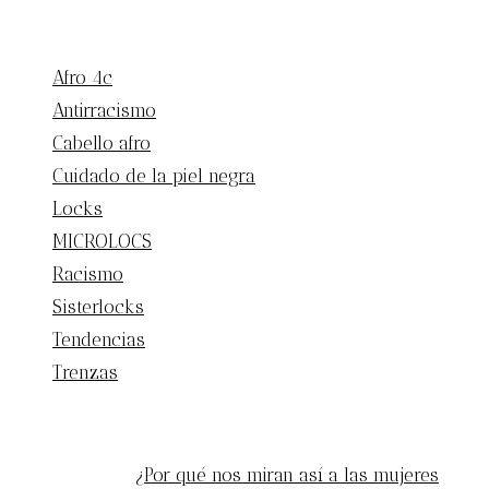
CATEGORIAS
Afro 4c
Antirracismo
Cabello afro
Cuidado de la piel negra
Locks
MICROLOCS
Racismo
Sisterlocks
Tendencias
Trenzas
ENTRADAS POPULARES
¿Por qué nos miran así a las mujeres