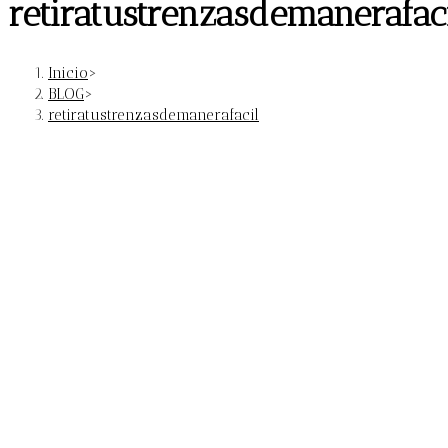
retiratustrenzasdemanerafac
Inicio
>
BLOG
>
retiratustrenzasdemanerafacil