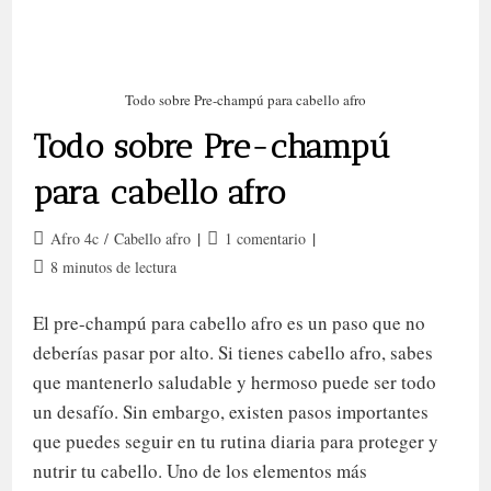
Todo sobre Pre-champú para cabello afro
Todo sobre Pre-champú
para cabello afro
Categoría
Comentarios
Afro 4c
/
Cabello afro
1 comentario
de
de
Tiempo
8 minutos de lectura
la
la
de
entrada:
entrada:
lectura:
El pre-champú para cabello afro es un paso que no
deberías pasar por alto. Si tienes cabello afro, sabes
que mantenerlo saludable y hermoso puede ser todo
un desafío. Sin embargo, existen pasos importantes
que puedes seguir en tu rutina diaria para proteger y
nutrir tu cabello. Uno de los elementos más