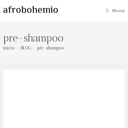
Ir
afrobohemio
al
Menú
contenido
pre-shampoo
Inicio
>
BLOG
>
pre-shampoo