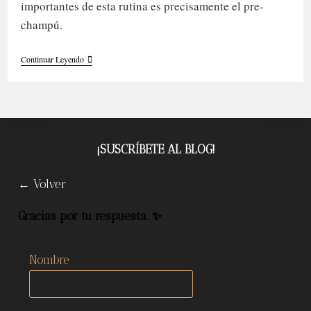
importantes de esta rutina es precisamente el pre-
champú.
Todo
Continuar Leyendo
Sobre
Pre-
Champú
Para
Cabello
Afro
¡SUSCRÍBETE AL BLOG!
← Volver
Gracias por tu respuesta. ✨
Nombre