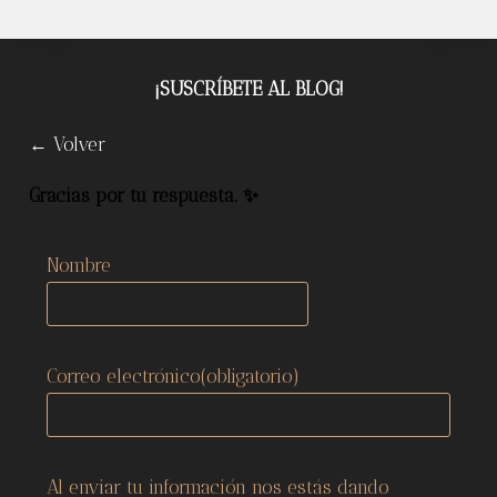
Piel
Hidratada
En
Invierno
¡SUSCRÍBETE AL BLOG!
← Volver
Gracias por tu respuesta. ✨
Nombre
Correo electrónico
(obligatorio)
Al enviar tu información nos estás dando