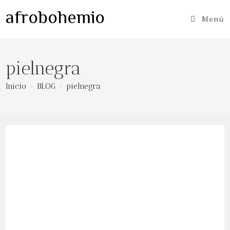
Ir
afrobohemio
al
Menú
contenido
pielnegra
Inicio
>
BLOG
>
pielnegra