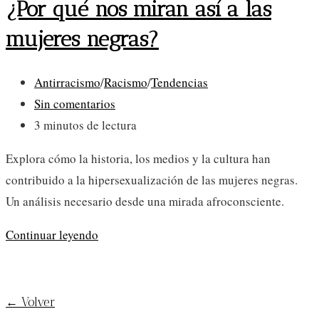
¿Por qué nos miran así a las
mujeres negras?
Categoría
Antirracismo
/
Racismo
/
Tendencias
de
Comentarios
Sin comentarios
la
de
Tiempo
3 minutos de lectura
entrada:
la
de
Explora cómo la historia, los medios y la cultura han
entrada:
lectura:
contribuido a la hipersexualización de las mujeres negras.
Un análisis necesario desde una mirada afroconsciente.
¿Por
Continuar leyendo
qué
¡SUSCRÍBETE AL BLOG!
nos
miran
← Volver