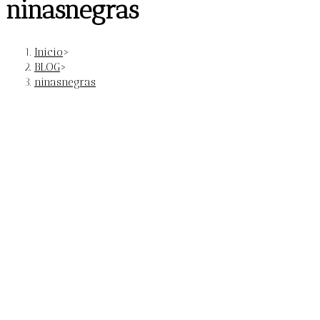
ninasnegras
Inicio
>
BLOG
>
ninasnegras