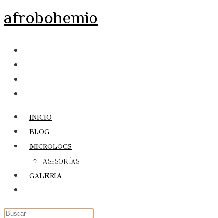
Ir
afrobohemio
al
contenido
INICIO
BLOG
MICROLOCS
ASESORÍAS
GALERIA
Alternar
búsqueda
de