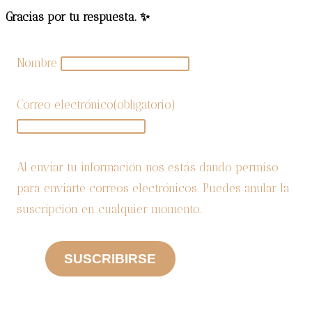
así
Gracias por tu respuesta. ✨
a
las
mujeres
Nombre
negras?
Correo electrónico
(obligatorio)
Al enviar tu información nos estás dando permiso
para enviarte correos electrónicos. Puedes anular la
suscripción en cualquier momento.
SUSCRIBIRSE
CATEGORIAS