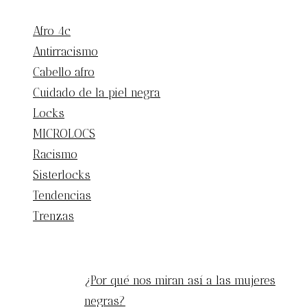
Afro 4c
Antirracismo
Cabello afro
Cuidado de la piel negra
Locks
MICROLOCS
Racismo
Sisterlocks
Tendencias
Trenzas
ENTRADAS POPULARES
¿Por qué nos miran así a las mujeres
negras?