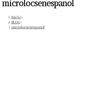
microlocsenespanol
Inicio
>
BLOG
>
microlocsenespanol