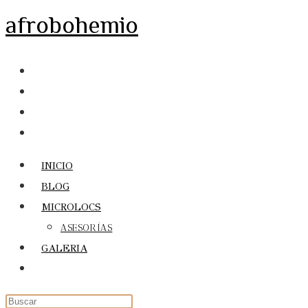
Ir
afrobohemio
al
contenido
INICIO
BLOG
MICROLOCS
ASESORÍAS
GALERIA
Alternar
búsqueda
de