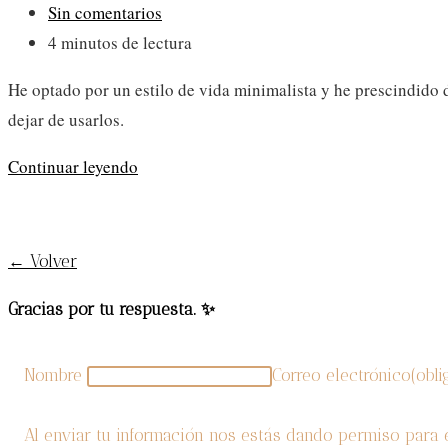
de
Comentarios
Sin comentarios
la
de
Tiempo
4 minutos de lectura
entrada:
la
de
He optado por un estilo de vida minimalista y he prescindido de
entrada:
lectura:
dejar de usarlos.
Productos
Continuar leyendo
que
ya
no
← Volver
uso
Gracias por tu respuesta. ✨
para
mi
cabello
Nombre
Correo electrónico
(obli
afro
Al enviar tu información nos estás dando permiso para 