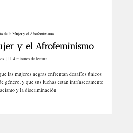
ía de la Mujer y el Afrofeminismo
ujer y el Afrofeminismo
ES
MÁS INFORMACIÓN
Tiempo
ios
4 minutos de lectura
de
n así a
Contacto
lectura:
ue las mujeres negras enfrentan desafíos únicos
s?
Política de Cookies
de género, y que sus luchas están intrínsecamente
e y
 racismo y la discriminación.
Privacidad
adie te
quear la