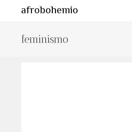
Ir
afrobohemio
al
contenido
feminismo