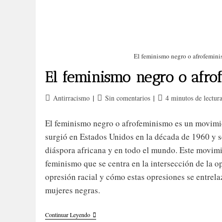
El feminismo negro o afrofemin
El feminismo negro o afro
¡SUSCRÍBETE AL BLOG!
Categoría
Comentarios
Tiempo
Antirracismo
Sin comentarios
4 minutos de lectur
de
de
de
Envía un formulario.
la
la
lectura:
El feminismo negro o afrofeminismo es un movimie
entrada:
entrada:
surgió en Estados Unidos en la década de 1960 y s
diáspora africana y en todo el mundo. Este movim
Cu
feminismo que se centra en la intersección de la o
opresión racial y cómo estas opresiones se entrelaz
mujeres negras.
El
Continuar Leyendo