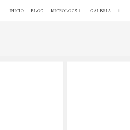
INICIO
BLOG
MICROLOCS
GALERIA
Altern
búsqu
de
la
web