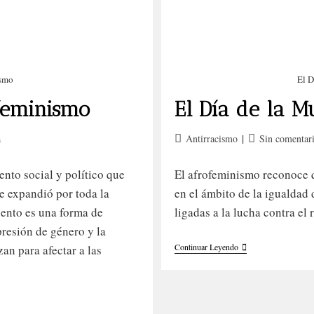
ismo
El D
feminismo
El Día de la M
CATEGORIAS
ENTRADAS POPULAR
Categoría
Comentarios
a
Antirracismo
Sin comentar
de
de
Afro 4c
¿Por qué nos mira
la
la
nto social y político que
El afrofeminismo reconoce q
Antirracismo
las mujeres negra
entrada:
entrada:
e expandió por toda la
en el ámbito de la igualdad 
Cabello afro
Ojo con Caro Whit
iento es una forma de
ligadas a la lucha contra el
idado de la piel negra
Carotone: lo que n
presión de género y la
Locks
El
Continuar Leyendo
an para afectar a las
cuenta sobre blan
Día
MICROLOCS
De
piel
Racismo
La
Mujer
Sisterlocks
Y
El