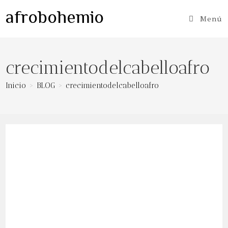
Ir
afrobohemio
al
Menú
contenido
crecimientodelcabelloafro
Inicio
>
BLOG
>
crecimientodelcabelloafro