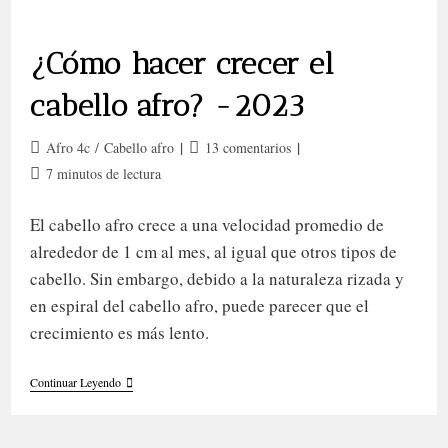
¿Cómo hacer crecer el
cabello afro? -2023
Categoría
Comentarios
Afro 4c
/
Cabello afro
13 comentarios
de
de
Tiempo
7 minutos de lectura
la
la
de
entrada:
entrada:
lectura:
El cabello afro crece a una velocidad promedio de
alrededor de 1 cm al mes, al igual que otros tipos de
cabello. Sin embargo, debido a la naturaleza rizada y
en espiral del cabello afro, puede parecer que el
crecimiento es más lento.
¿Cómo
Continuar Leyendo
Hacer
Crecer
El
Cabello