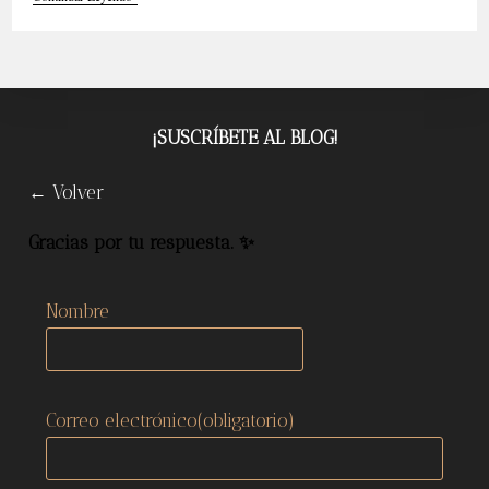
En
El
Mes
De
La
Historia
Negra
¡SUSCRÍBETE AL BLOG!
← Volver
Gracias por tu respuesta. ✨
Nombre
Correo electrónico
(obligatorio)