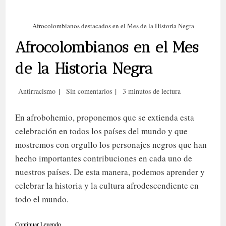
Afrocolombianos destacados en el Mes de la Historia Negra
Afrocolombianos en el Mes
de la Historia Negra
Categoría
Comentarios
Tiempo
Antirracismo
Sin comentarios
3 minutos de lectura
de
de
de
la
la
lectura:
En afrobohemio, proponemos que se extienda esta
entrada:
entrada:
celebración en todos los países del mundo y que
mostremos con orgullo los personajes negros que han
hecho importantes contribuciones en cada uno de
nuestros países. De esta manera, podemos aprender y
celebrar la historia y la cultura afrodescendiente en
todo el mundo.
Afrocolombianos
Continuar Leyendo