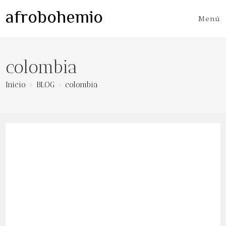
Ir
afrobohemio
al
Menú
contenido
colombia
Inicio
>
BLOG
>
colombia