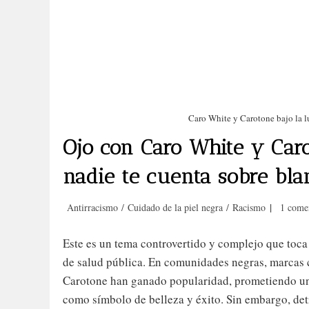
Gracias por tu respuesta. ✨
Cu
Nombre
Caro White y Carotone bajo la l
Ojo con Caro White y Caro
Correo electrónico
(obligatorio)
nadie te cuenta sobre bla
Categoría
Comenta
Antirracismo
/
Cuidado de la piel negra
/
Racismo
1 come
Al enviar tu información nos
de
de
estás dando permiso para
la
la
Este es un tema controvertido y complejo que toca f
entrada:
entrada:
enviarte correos electrónicos.
de salud pública. En comunidades negras, marcas
Puedes anular la suscripción
Carotone han ganado popularidad, prometiendo un
en cualquier momento.
como símbolo de belleza y éxito. Sin embargo, det