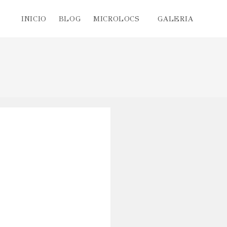
INICIO
BLOG
MICROLOCS
GALERIA
Altern
búsqu
de
la
web
CATEGORIAS
ENTRADAS POPULAR
Afro 4c
¿Por qué nos mira