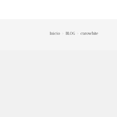
ar
eda
Inicio
>
BLOG
>
carowhite
ES
MÁS INFORMACIÓN
n así a
Contacto