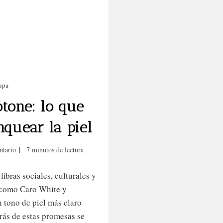
Antirracismo
las mujeres negra
Cabello afro
Ojo con Caro Whit
idado de la piel negra
Carotone: lo que n
Locks
cuenta sobre blan
MICROLOCS
piel
upa
Racismo
tone: lo que
Sisterlocks
Tendencias
nquear la piel
Trenzas
rios
Tiempo
ntario
7 minutos de lectura
de
lectura:
ibras sociales, culturales y
 como Caro White y
 tono de piel más claro
rás de estas promesas se