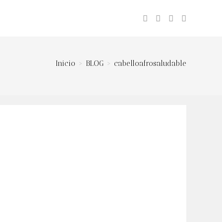
nar
ueda
Inicio
>
BLOG
>
cabelloafrosaludable