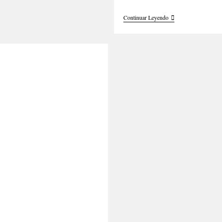
Cómo
Continuar Leyendo
Desenredar
El
Cabello
Afro
De
Manera
Efectiva