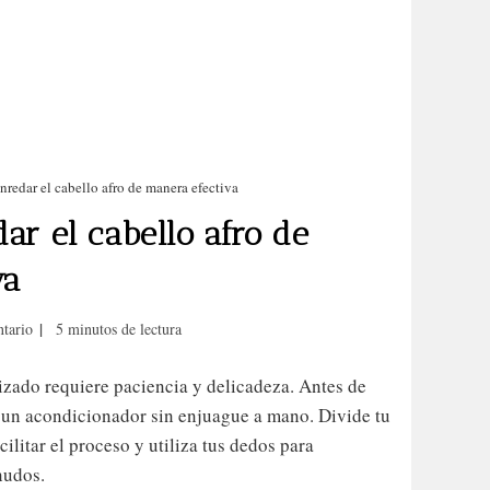
redar el cabello afro de manera efectiva
r el cabello afro de
va
rios
Tiempo
tario
5 minutos de lectura
de
lectura:
rizado requiere paciencia y delicadeza. Antes de
 un acondicionador sin enjuague a mano. Divide tu
ilitar el proceso y utiliza tus dedos para
nudos.