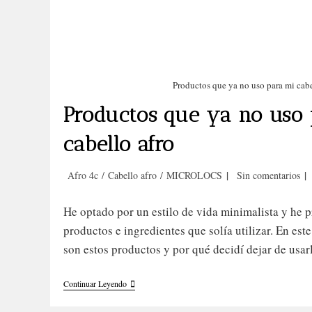
Productos que ya no uso para mi cabe
Productos que ya no uso 
cabello afro
Categoría
Comentarios
Afro 4c
/
Cabello afro
/
MICROLOCS
Sin comentarios
de
de
la
la
He optado por un estilo de vida minimalista y he p
entrada:
entrada:
productos e ingredientes que solía utilizar. En este
son estos productos y por qué decidí dejar de usar
Productos
Continuar Leyendo
Que
Ya