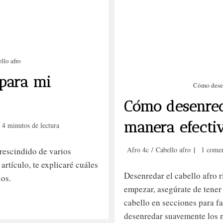
llo afro
para mi
Cómo desen
Cómo desenreda
Tiempo
manera efecti
4 minutos de lectura
de
lectura:
Categoría
Comenta
Afro 4c
/
Cabello afro
1 comen
rescindido de varios
de
de
 artículo, te explicaré cuáles
la
la
Desenredar el cabello afro 
los.
entrada:
entrada:
empezar, asegúrate de tener
cabello en secciones para fac
desenredar suavemente los 