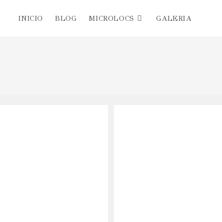
INICIO
BLOG
MICROLOCS
GALERIA
Alter
búsq
de
la
web