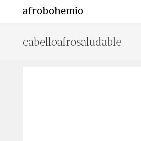
Ir
afrobohemio
al
contenido
cabelloafrosaludable