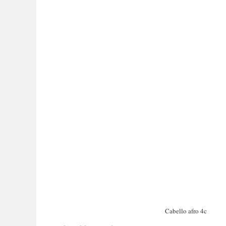
¡SUSCRÍBETE AL BLOG!
← Volver
Gracias por tu respuesta. ✨
Cu
Nombre
Correo electrónico
(obligatorio)
Cabello afro 4c
Al enviar tu información nos