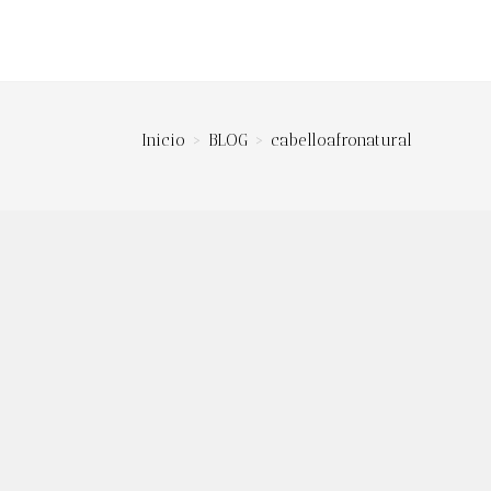
ar
eda
Inicio
>
BLOG
>
cabelloafronatural
ES
MÁS INFORMACIÓN
n así a
Contacto