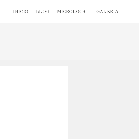
INICIO
BLOG
MICROLOCS
GALERIA
Altern
búsqu
de
la
web
CATEGORIAS
ENTRADAS POPULAR
Afro 4c
¿Por qué nos mira