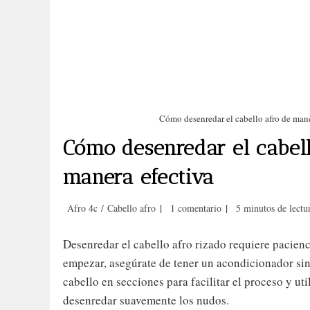
Gracias por tu respuesta. ✨
Cu
Nombre
Cómo desenredar el cabello afro de mane
Correo electrónico
(obligatorio)
Cómo desenredar el cabell
manera efectiva
Al enviar tu información nos
Categoría
Comentarios
Tiempo
Afro 4c
/
Cabello afro
1 comentario
5 minutos de lectu
estás dando permiso para
de
de
de
la
la
lectura:
enviarte correos electrónicos.
Desenredar el cabello afro rizado requiere pacienc
entrada:
entrada:
Puedes anular la suscripción
empezar, asegúrate de tener un acondicionador si
en cualquier momento.
cabello en secciones para facilitar el proceso y uti
desenredar suavemente los nudos.