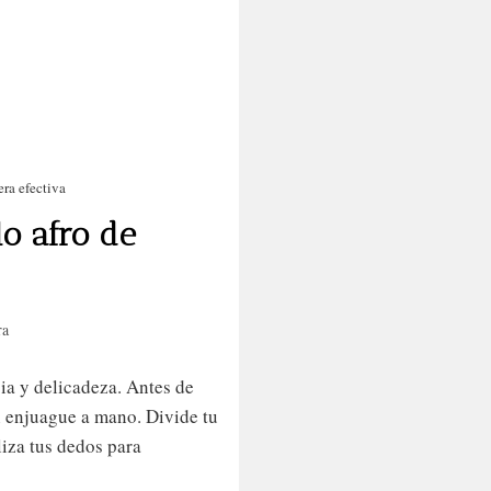
Antirracismo
las mujeres negra
Cabello afro
Ojo con Caro Whit
idado de la piel negra
Carotone: lo que n
Locks
cuenta sobre blan
MICROLOCS
piel
Racismo
ra efectiva
Sisterlocks
o afro de
Tendencias
Trenzas
ra
ia y delicadeza. Antes de
n enjuague a mano. Divide tu
liza tus dedos para