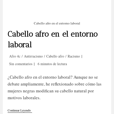
Cabello afro en el entorno laboral
Cabello afro en el entorno
laboral
Categoría
Afro 4c
/
Antirracismo
/
Cabello afro
/
Racismo
de
Comentarios
Tiempo
Sin comentarios
6 minutos de lectura
la
de
de
entrada:
la
lectura:
¿Cabello afro en el entorno laboral? Aunque no se
entrada:
debate ampliamente, he reflexionado sobre cómo las
mujeres negras modifican su cabello natural por
motivos laborales.
Cabello
Continuar Leyendo