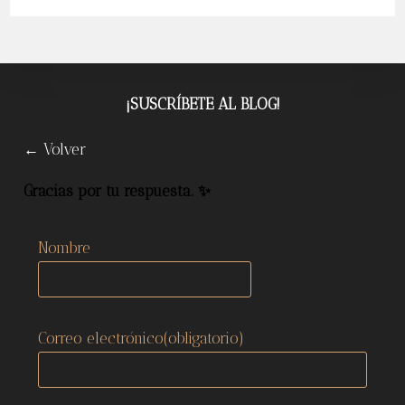
Afro
En
El
Entorno
Laboral
¡SUSCRÍBETE AL BLOG!
← Volver
Gracias por tu respuesta. ✨
Nombre
Correo electrónico
(obligatorio)