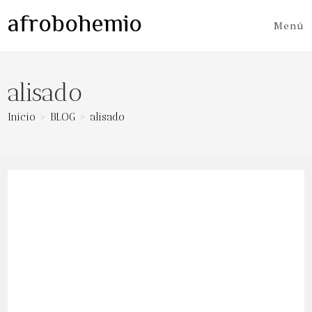
Ir
afrobohemio
al
Menú
contenido
alisado
Inicio
>
BLOG
>
alisado