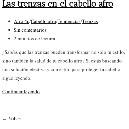
Las trenzas en el cabello afro
Categoría
Afro 4c
/
Cabello afro
/
Tendencias
/
Trenzas
de
Comentarios
Sin comentarios
la
de
Tiempo
2 minutos de lectura
entrada:
la
de
¿Sabías que las trenzas pueden transformar no solo tu estilo,
entrada:
lectura:
sino también la salud de tu cabello afro? Si estás buscando
una solución efectiva y con estilo para proteger tu cabello,
sigue leyendo.
Las
Continuar leyendo
trenzas
¡SUSCRÍBETE AL BLOG!
en
el
← Volver
cabello