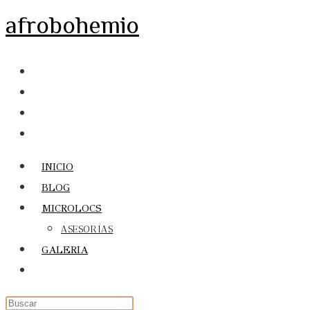
Ir
afrobohemio
al
contenido
INICIO
BLOG
MICROLOCS
ASESORÍAS
GALERIA
Alternar
búsqueda
de