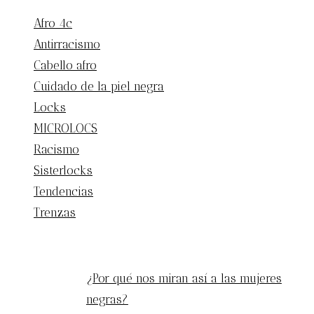
Afro 4c
Antirracismo
Cabello afro
Cuidado de la piel negra
Locks
MICROLOCS
Racismo
Sisterlocks
Tendencias
Trenzas
ENTRADAS POPULARES
¿Por qué nos miran así a las mujeres
negras?