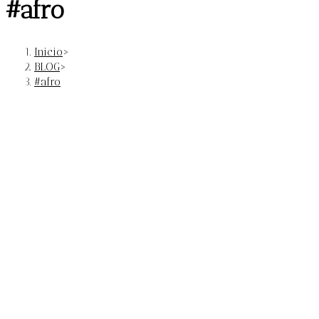
#afro
Inicio
>
BLOG
>
#afro