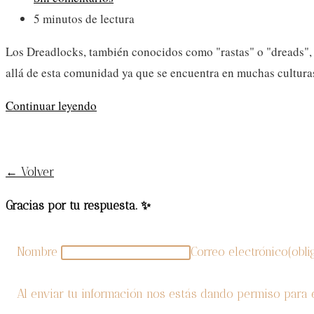
la
de
Tiempo
5 minutos de lectura
entrada:
la
de
Los Dreadlocks, también conocidos como "rastas" o "dreads", 
entrada:
lectura:
allá de esta comunidad ya que se encuentra en muchas cultura
Dreadlocks
Continuar leyendo
un
estilo
icónico
← Volver
Gracias por tu respuesta. ✨
Nombre
Correo electrónico
(obli
Al enviar tu información nos estás dando permiso para 