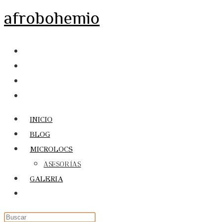
Ir
afrobohemio
al
contenido
INICIO
BLOG
MICROLOCS
ASESORÍAS
GALERIA
Alternar
búsqueda
de