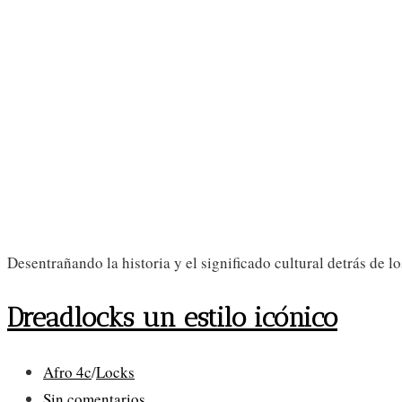
Desentrañando la historia y el significado cultural detrás de 
Dreadlocks un estilo icónico
Categoría
Afro 4c
/
Locks
de
Comentarios
Sin comentarios