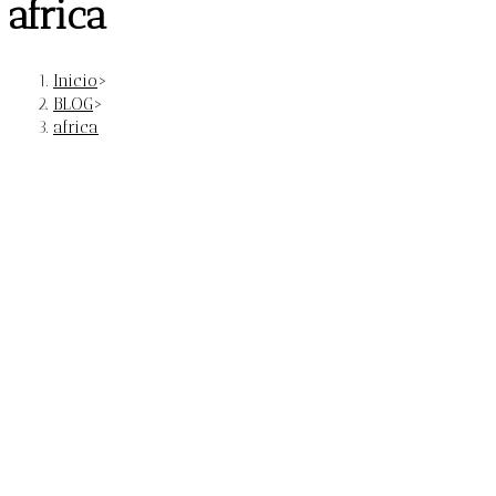
africa
Inicio
>
BLOG
>
africa